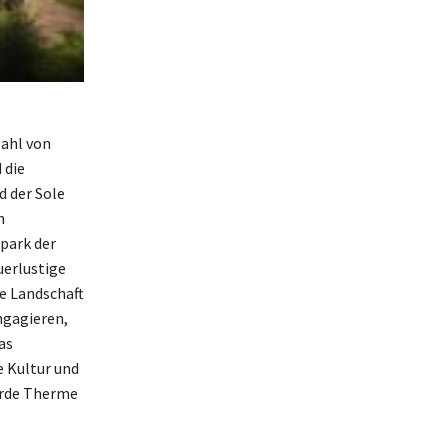
zahl von
 die
d der Sole
h
park der
uerlustige
e Landschaft
ngagieren,
as
e Kultur und
örde Therme