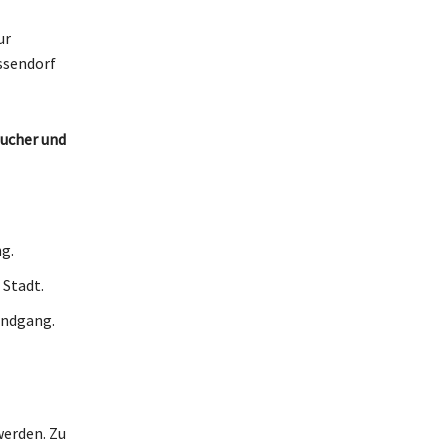
ur
ssendorf
sucher und
g.
 Stadt.
undgang.
werden. Zu