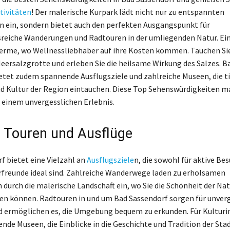
tivitäten
! Der malerische Kurpark lädt nicht nur zu entspannten
 ein, sondern bietet auch den perfekten Ausgangspunkt für
eiche Wanderungen und Radtouren in der umliegenden Natur. Ein
herme, wo Wellnessliebhaber auf ihre Kosten kommen. Tauchen Sie 
ersalzgrotte und erleben Sie die heilsame Wirkung des Salzes. B
etet zudem spannende Ausflugsziele und zahlreiche Museen, die tie
d Kultur der Region eintauchen. Diese Top Sehenswürdigkeiten 
 einem unvergesslichen Erlebnis.
e Touren und Ausflüge
f bietet eine Vielzahl an
Ausflugsziele
n, die sowohl für aktive Bes
rfreunde ideal sind. Zahlreiche Wanderwege laden zu erholsamen
durch die malerische Landschaft ein, wo Sie die Schönheit der Nat
n können. Radtouren in und um Bad Sassendorf sorgen für unverg
d ermöglichen es, die Umgebung bequem zu erkunden. Für Kulturi
nde Museen, die Einblicke in die Geschichte und Tradition der Sta