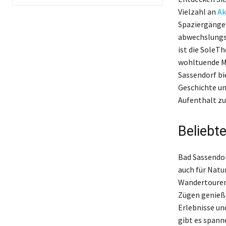
Vielzahl an
Ak
Spaziergängen
abwechslungsr
ist die SoleT
wohltuende Me
Sassendorf bi
Geschichte un
Aufenthalt zu
Beliebt
Bad Sassendor
auch für Natu
Wandertouren 
Zügen genieße
Erlebnisse un
gibt es spanne