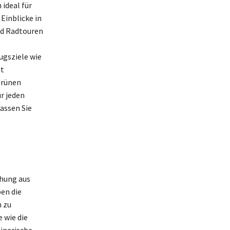
ideal für
Einblicke in
nd Radtouren
e
ugsziele wie
it
Grünen
r jeden
assen Sie
chung aus
en die
n zu
 wie die
inarische