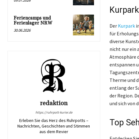
09.07.2026
Kurpark
Feriencamps und
Ferienlager NRW
Der
Kurpark
i
30.06.2026
für Erholungs
diverse Kunst
nicht nur ein
Atmosphäre de
entspannen un
Tagungszentru
Therme und di
entlang der S
der Region. D
redaktion
und sich von d
https://ruhrpott-kurier.de
Top Seh
Erleben Sie das Herz des Ruhrpotts –
Nachrichten, Geschichten und Stimmen
aus dem Revier
Entdecken Sie