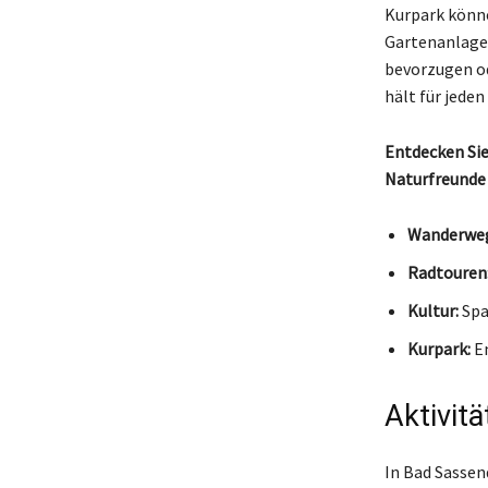
Kurpark könne
Gartenanlagen
bevorzugen od
hält für jede
Entdecken Sie 
Naturfreunde 
Wanderwe
Radtouren
Kultur:
Spa
Kurpark:
En
Aktivit
In Bad Sassend