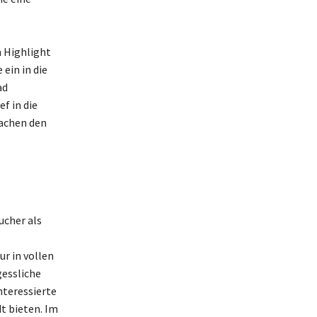
 Highlight
ein in die
ad
f in die
machen den
ucher als
ur in vollen
essliche
nteressierte
dt bieten. Im