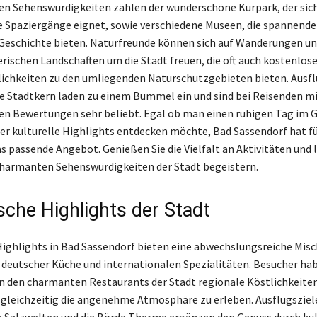
en Sehenswürdigkeiten zählen der wunderschöne Kurpark, der sich 
Spaziergänge eignet, sowie verschiedene Museen, die spannende 
 Geschichte bieten. Naturfreunde können sich auf Wanderungen u
erischen Landschaften um die Stadt freuen, die oft auch kostenlos
ichkeiten zu den umliegenden Naturschutzgebieten bieten. Ausfl
he Stadtkern laden zu einem Bummel ein und sind bei Reisenden m
n Bewertungen sehr beliebt. Egal ob man einen ruhigen Tag im 
er kulturelle Highlights entdecken möchte, Bad Sassendorf hat fü
 passende Angebot. Genießen Sie die Vielfalt an Aktivitäten und l
charmanten Sehenswürdigkeiten der Stadt begeistern.
sche Highlights der Stadt
Highlights in Bad Sassendorf bieten eine abwechslungsreiche Mis
r deutscher Küche und internationalen Spezialitäten. Besucher hab
in den charmanten Restaurants der Stadt regionale Köstlichkeite
gleichzeitig die angenehme Atmosphäre zu erleben. Ausflugsziele
 Salzwelten und die Börde Therme ergänzen den Genuss durch kul