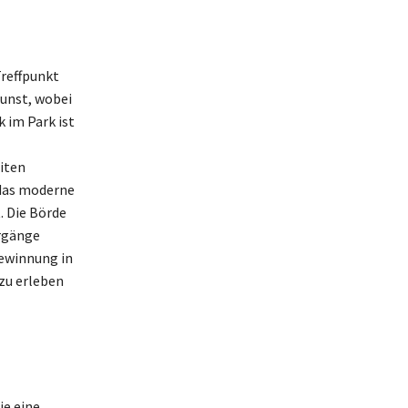
Treffpunkt
Kunst, wobei
 im Park ist
iten
 das moderne
. Die Börde
ergänge
gewinnung in
 zu erleben
ie eine