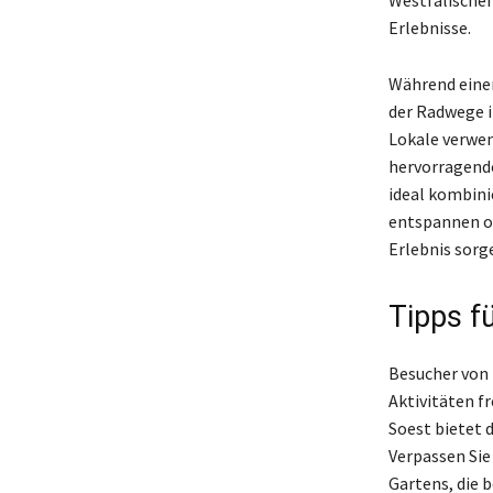
Erlebnisse.
Während eine
der Radwege i
Lokale verwen
hervorragende
ideal kombini
entspannen od
Erlebnis sorg
Tipps f
Besucher von 
Aktivitäten f
Soest bietet 
Verpassen Sie
Gartens, die b