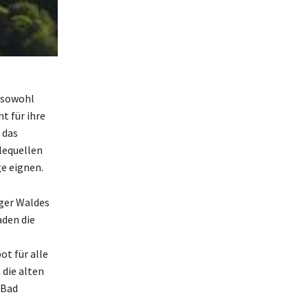
e sowohl
t für ihre
 das
lequellen
e eignen.
rger Waldes
den die
ot für alle
 die alten
 Bad