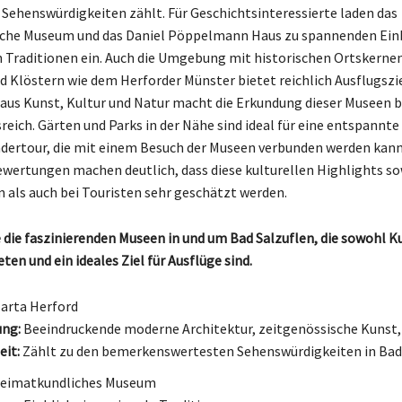
 Sehenswürdigkeiten zählt. Für Geschichtsinteressierte laden das
che Museum und das Daniel Pöppelmann Haus zu spannenden Einb
n Traditionen ein. Auch die Umgebung mit historischen Ortskernen
d Klöstern wie dem Herforder Münster bietet reichlich Ausflugszie
us Kunst, Kultur und Natur macht die Erkundung dieser Museen 
eich. Gärten und Parks in der Nähe sind ideal für eine entspannte
dertour, die mit einem Besuch der Museen verbunden werden kann
ewertungen machen deutlich, dass diese kulturellen Highlights so
 als auch bei Touristen sehr geschätzt werden.
 die faszinierenden Museen in und um Bad Salzuflen, die sowohl K
ten und ein ideales Ziel für Ausflüge sind.
arta Herford
ung:
Beeindruckende moderne Architektur, zeitgenössische Kunst,
it:
Zählt zu den bemerkenswertesten Sehenswürdigkeiten in Bad
eimatkundliches Museum