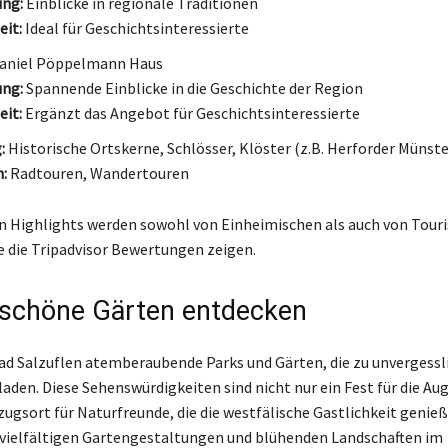
ung:
Einblicke in regionale Traditionen
it:
Ideal für Geschichtsinteressierte
aniel Pöppelmann Haus
ung:
Spannende Einblicke in die Geschichte der Region
it:
Ergänzt das Angebot für Geschichtsinteressierte
:
Historische Ortskerne, Schlösser, Klöster (z.B. Herforder Münste
:
Radtouren, Wandertouren
en Highlights werden sowohl von Einheimischen als auch von Touri
e die Tripadvisor Bewertungen zeigen.
schöne Gärten entdecken
ad Salzuflen atemberaubende Parks und Gärten, die zu unvergessl
laden. Diese Sehenswürdigkeiten sind nicht nur ein Fest für die Au
zugsort für Naturfreunde, die die westfälische Gastlichkeit genie
vielfältigen Gartengestaltungen und blühenden Landschaften im