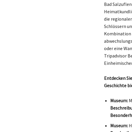
Bad Salzuflen
Heimatkundli
die regionale
Schlössern un
Kombination a
abwechslungsr
oder eine Wan
Tripadvisor B
Einheimischen
Entdecken Sie
Geschichte bie
Museum:
M
Beschreib
Besonderhe
Museum:
H