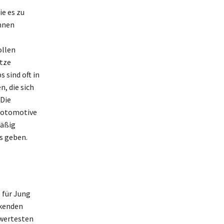
e es zu
nnen
ollen
ätze
 sind oft in
, die sich
 Die
 Fotomotive
mäßig
s geben.
 für Jung
ckenden
swertesten