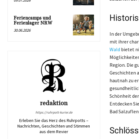
09.07.2026
Histori
Feriencamps und
Ferienlager NRW
30.06.2026
In der Umgebu
mit ihrer cha
Wald
bietet n
Möglichkeiten
Region. Die g
Geschichten a
hautnah zu er
gesundheitlic
Schönheit der
redaktion
Entdecken Sie 
Bad Salzuflen
https://ruhrpott-kurier.de
Erleben Sie das Herz des Ruhrpotts –
Nachrichten, Geschichten und Stimmen
Schlöss
aus dem Revier