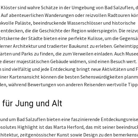
Klöster sind wahre Schätze in der Umgebung von Bad Salzuflen, di
. Auf abenteuerlichen Wanderungen oder reizvollen Radtouren kö
kvolle Paläste, beeindruckende Wasserschlösser und historische
entdecken, die die Geschichte der Region widerspiegeln. Die reizv
Ortskerne der Städte bieten eine perfekte Kulisse, um die Gegens
rner Architektur und tradierter Baukunst zu erleben. Geheimtipps
ärten und Parks zu finden, die zum Verweilen einladen. Auch Museen
e dieser majestätischen Gebäude widmen, sind einen Besuch wert.
 sind vielfältig und jede Entdeckung bringt neue Aktivitäten und
 einer Kartenansicht können die besten Sehenswürdigkeiten plan
den, während Bewertungen von anderen Reisenden wertvolle Tipp
für Jung und Alt
 und um Bad Salzuflen bieten eine faszinierende Entdeckungsreise
absolutes Highlight ist das Marta Herford, das mit seiner beeindru
hitektur, zeitgenössischer Kunst sowie Design zu den bemerken