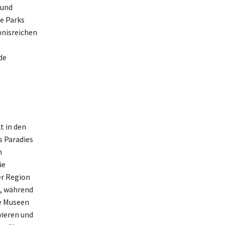
 und
e Parks
bnisreichen
de
t in den
s Paradies
n
ie
er Region
g, während
te Museen
vieren und