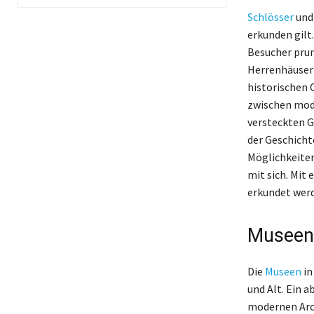
Schlösser
und 
erkunden gilt
Besucher prun
Herrenhäuser 
historischen 
zwischen mode
versteckten G
der Geschicht
Möglichkeiten
mit sich. Mit
erkundet wer
Museen 
Die
Museen
in
und Alt. Ein 
modernen Arc