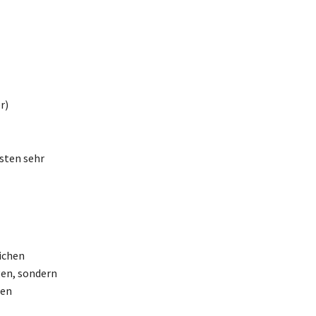
r)
sten sehr
ichen
gen, sondern
ßen