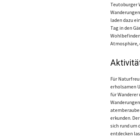
Teutoburger W
Wanderungen. 
laden dazu ein
Tag in den Gä
Wohlbefinden.
Atmosphäre, d
Aktivit
Für Naturfreun
erholsamen Ur
für Wanderer 
Wanderungen e
atemberauben
erkunden. Der
sich rund um 
entdecken lass