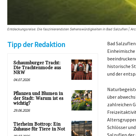
Entdeckungsreise: Die faszinierendsten Sehenswürdigkeiten in Bad Salzuflen | Arc
Tipp der Redaktion
Bad Salzuflen
Einheimische 
beeindruckend
Schaumburger Tracht:
historische S
Die Trachtenmode aus
NRW
und der entsp
04.07.2026
Naturbegeiste
Pflanzen und Blumen in
über abwechsl
der Stadt: Warum ist es
wichtig?
zahlreichen G
29.06.2026
Freizeitaktivi
Altersgruppen
Tierheim Bottrop: Ein
Schlösser und
Zuhause für Tiere in Not
Salzuflen der