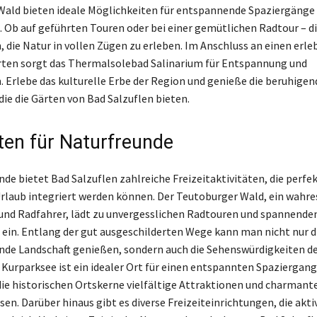
ald bieten ideale Möglichkeiten für entspannende Spaziergänge
Ob auf geführten Touren oder bei einer gemütlichen Radtour – di
, die Natur in vollen Zügen zu erleben. Im Anschluss an einen erle
rten sorgt das Thermalsolebad Salinarium für Entspannung und
 Erlebe das kulturelle Erbe der Region und genieße die beruhigen
ie die Gärten von Bad Salzuflen bieten.
äten für Naturfreunde
de bietet Bad Salzuflen zahlreiche Freizeitaktivitäten, die perfek
laub integriert werden können. Der Teutoburger Wald, ein wahre
und Radfahrer, lädt zu unvergesslichen Radtouren und spannende
in. Entlang der gut ausgeschilderten Wege kann man nicht nur d
de Landschaft genießen, sondern auch die Sehenswürdigkeiten d
 Kurparksee ist ein idealer Ort für einen entspannten Spaziergan
die historischen Ortskerne vielfältige Attraktionen und charman
en. Darüber hinaus gibt es diverse Freizeiteinrichtungen, die akti