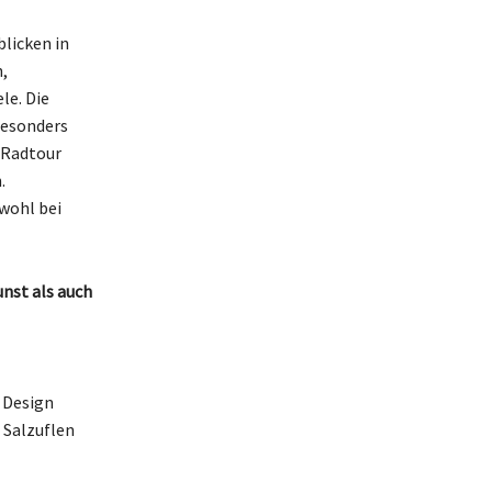
licken in
,
le. Die
besonders
 Radtour
.
wohl bei
unst als auch
 Design
 Salzuflen