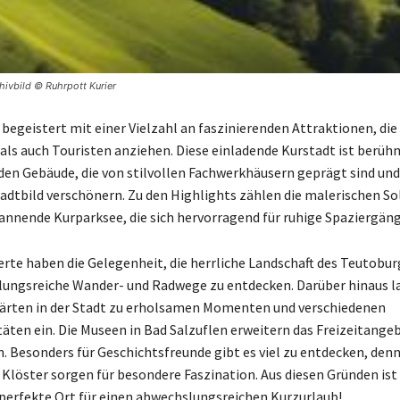
hivbild © Ruhrpott Kurier
 begeistert mit einer Vielzahl an faszinierenden Attraktionen, di
als auch Touristen anziehen. Diese einladende Kurstadt ist berühm
en Gebäude, die von stilvollen Fachwerkhäusern geprägt sind und
tadtbild verschönern. Zu den Highlights zählen die malerischen So
annende Kurparksee, die sich hervorragend für ruhige Spaziergäng
rte haben die Gelegenheit, die herrliche Landschaft des Teutobu
ungsreiche Wander- und Radwege zu entdecken. Darüber hinaus la
ärten in der Stadt zu erholsamen Momenten und verschiedenen
täten ein. Die Museen in Bad Salzuflen erweitern das Freizeitangeb
. Besonders für Geschichtsfreunde gibt es viel zu entdecken, denn
 Klöster sorgen für besondere Faszination. Aus diesen Gründen ist
 perfekte Ort für einen abwechslungsreichen Kurzurlaub!