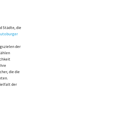
d Städte, die
utoburger
gszielen der
zählen
chkeit
ihre
her, die die
hten.
elfalt der