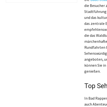
die Besucher 
Stadtführung 
und das kultu
das zentrale 
empfehlenswer
die das Waldb
märchenhaften
Rundfahrten b
Sehenswürdigk
angeboten, um
können Sie in
genießen.
Top Seh
In Bad Rappen
auch Abenteu