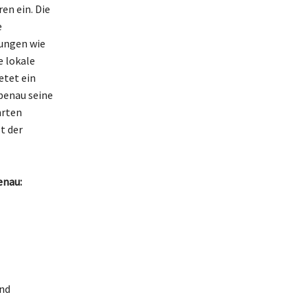
en ein. Die
e
tungen wie
e lokale
etet ein
penau seine
hrten
t der
enau:
nd