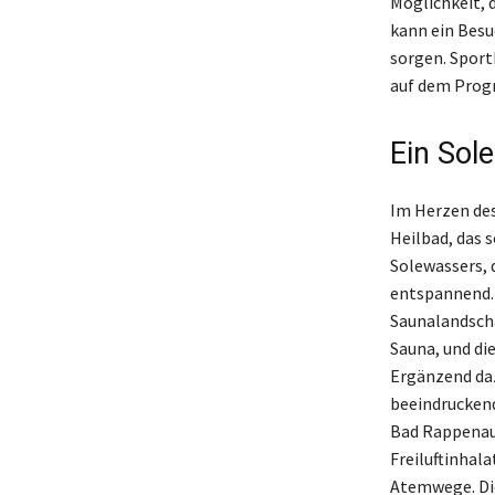
Möglichkeit, 
kann ein Besu
sorgen. Sport
auf dem Prog
Ein Sol
Im Herzen des
Heilbad, das 
Solewassers, 
entspannend. 
Saunalandscha
Sauna, und di
Ergänzend da
beeindruckend
Bad Rappenau 
Freiluftinhal
Atemwege. Die