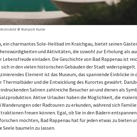
Archivbild © Ruhrpott Kurier
 ein charmantes Sole-Heilbad im Kraichgau, bietet seinen Gästen
ehenswürdigkeiten und Aktivitäten, die sowohl zur Erholung als au
r Lebensfreude einladen. Die Geschichte von Bad Rappenau ist rei
s sich in den vielen historischen Gebäuden der Stadt widerspiegelt.
zinierendes Element ist das Museum, das spannende Einblicke in d
r Thermalbäder und die Entwicklung des Kurortes gewährt. Darüb
eindruckenden Salinen zahlreiche Besucher an und dienen als Symbo
 Salzproduktion. Aktive Urlauber haben die Möglichkeit, die maleri
i Wanderungen oder Radtouren zu erkunden, während sich Familie
traktionen freuen können. Egal, ob Sie in den Bädern entspannen 
rschen möchten, Bad Rappenau hat für jeden etwas zu bieten un
ie Seele baumeln zu lassen.