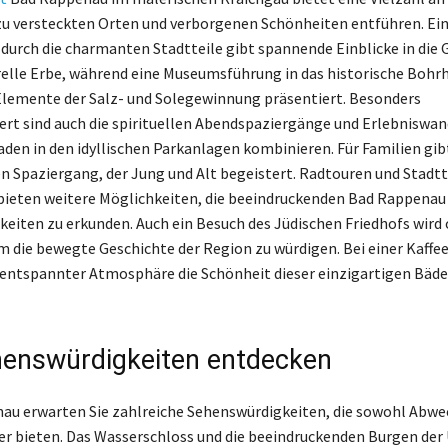
zu versteckten Orten und verborgenen Schönheiten entführen. Ei
durch die charmanten Stadtteile gibt spannende Einblicke in die 
relle Erbe, während eine Museumsführung in das historische Bohrh
Elemente der Salz- und Solegewinnung präsentiert. Besonders
t sind auch die spirituellen Abendspaziergänge und Erlebniswa
aden in den idyllischen Parkanlagen kombinieren. Für Familien gib
 Spaziergang, der Jung und Alt begeistert. Radtouren und Stadtt
ieten weitere Möglichkeiten, die beeindruckenden Bad Rappenau
eiten zu erkunden. Auch ein Besuch des Jüdischen Friedhofs wird 
 die bewegte Geschichte der Region zu würdigen. Bei einer Kaffe
 entspannter Atmosphäre die Schönheit dieser einzigartigen Bäde
enswürdigkeiten entdecken
au erwarten Sie zahlreiche Sehenswürdigkeiten, die sowohl Abwe
er bieten. Das Wasserschloss und die beeindruckenden Burgen d