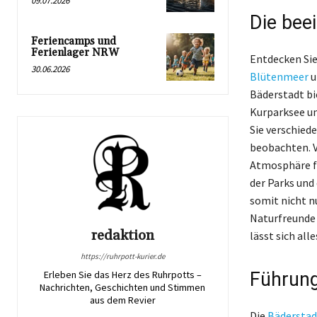
09.07.2026
Die bee
Feriencamps und
Ferienlager NRW
Entdecken Sie
30.06.2026
Blütenmeer
u
Bäderstadt bi
Kurparksee un
Sie verschied
beobachten. V
Atmosphäre fü
der Parks und
somit nicht n
Naturfreunde 
redaktion
lässt sich al
https://ruhrpott-kurier.de
Führung
Erleben Sie das Herz des Ruhrpotts –
Nachrichten, Geschichten und Stimmen
aus dem Revier
Die
Bäderstad