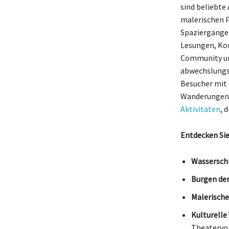
sind beliebte
malerischen P
Spaziergänge.
Lesungen, Kon
Community und
abwechslungsr
Besucher mit 
Wanderungen b
Aktivitäten
, 
Entdecken Sie
Wasserschl
Burgen de
Malerische
Kulturelle
Theatervor