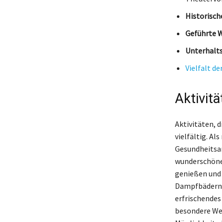
Historisch
Geführte 
Unterhalt
Vielfalt de
Aktivit
Aktivitäten, 
vielfältig. A
Gesundheitsan
wunderschöne 
genießen und 
Dampfbädern o
erfrischendes
besondere Wel