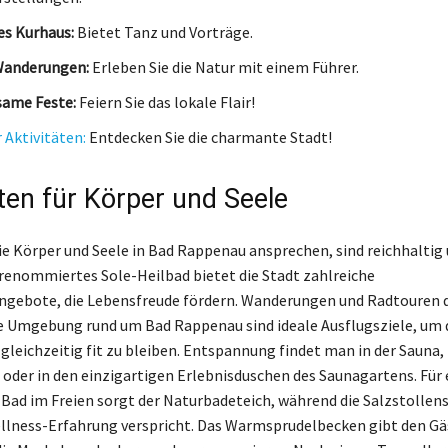
es Kurhaus:
Bietet Tanz und Vorträge.
Wanderungen:
Erleben Sie die Natur mit einem Führer.
same Feste:
Feiern Sie das lokale Flair!
r Aktivitäten:
Entdecken Sie die charmante Stadt!
äten für Körper und Seele
die Körper und Seele in Bad Rappenau ansprechen, sind reichhaltig
ls renommiertes Sole-Heilbad bietet die Stadt zahlreiche
gebote, die Lebensfreude fördern. Wanderungen und Radtouren d
Umgebung rund um Bad Rappenau sind ideale Ausflugsziele, um d
gleichzeitig fit zu bleiben. Entspannung findet man in der Sauna, 
der in den einzigartigen Erlebnisduschen des Saunagartens. Für 
 Bad im Freien sorgt der Naturbadeteich, während die Salzstollen
lness-Erfahrung verspricht. Das Warmsprudelbecken gibt den Gä