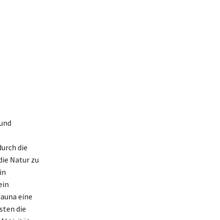
 und
urch die
ie Natur zu
in
ein
sauna eine
sten die