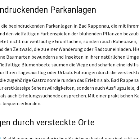
indruckenden Parkanlagen
 die beeindruckenden Parkanlagen in Bad Rappenau, die mit ihre
nd den vielfältigen Farbenspielen der blühenden Pflanzen bezaub
etet nicht nur weitläufige Grünflächen, sondern auch Ruheoasen, 
d den Zeitwald, die zu einer Wanderung oder Radtour einladen. H
ene Baumarten bewundern und Insekten in ihrer natürlichen Umg
ielfältige Blumenbeete säumen die Wege und schaffen eine idylli
r Ihren Tagesausflug oder Urlaub. Führungen durch die versteckt
 die zugehörige Gastronomie runden das Erlebnis ab. Bad Rappena
ur erstklassige Sehenswürdigkeiten, sondern auch Ausflugsziele, 
als auch Erholungssuchende ansprechen. Mit einer praktischen K
les bequem erkunden.
en durch versteckte Orte
t
Bad Rappenau im malerischen Kraichgau bietet eine Vielzahl an