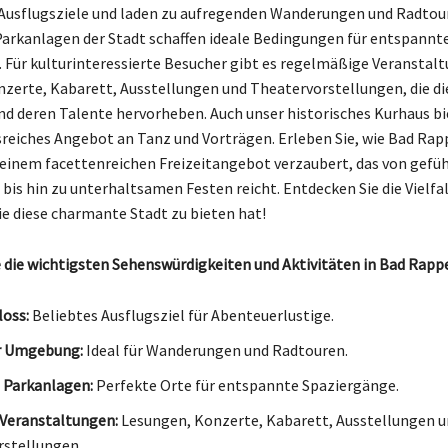
 Ausflugsziele und laden zu aufregenden Wanderungen und Radtour
arkanlagen der Stadt schaffen ideale Bedingungen für entspannt
 Für kulturinteressierte Besucher gibt es regelmäßige Veranstal
zerte, Kabarett, Ausstellungen und Theatervorstellungen, die di
 deren Talente hervorheben. Auch unser historisches Kurhaus bi
eiches Angebot an Tanz und Vorträgen. Erleben Sie, wie Bad Rap
einem facettenreichen Freizeitangebot verzaubert, das von gefü
is hin zu unterhaltsamen Festen reicht. Entdecken Sie die Vielfal
die diese charmante Stadt zu bieten hat!
 die wichtigsten Sehenswürdigkeiten und Aktivitäten in Bad Rapp
oss:
Beliebtes Ausflugsziel für Abenteuerlustige.
r Umgebung:
Ideal für Wanderungen und Radtouren.
 Parkanlagen:
Perfekte Orte für entspannte Spaziergänge.
 Veranstaltungen:
Lesungen, Konzerte, Kabarett, Ausstellungen u
stellungen.