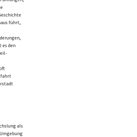
ne
Geschichte
aus führt,
nderungen,
t es den
eil-
oft
efahrt
rstadt
chslung als
er Umgebung