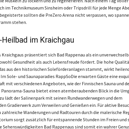
die Muskeln zu lockern und zu regenerieren. Nach einem Tag voller
ch im Technikmuseum Sinsheim oder Tripsdrill für jede Menge Ab
begeisterte sollten die PreZero Arena nicht verpassen, wo spann
ramm stehen.
e-Heilbad im Kraichgau
 Kraichgaus präsentiert sich Bad Rappenau als ein unverwechselb
sowohl Gesundheit als auch Lebensfreude fördert. Die hohe Qualitä
das aus den historischen Soleförderanlagen stammt, wirkt heilen
Im Sole- und Saunaparadies RappSoDie erwarten Gäste eine exqui
ft mit verschiedenen Angeboten, wie der Finnischen Sauna und de
e Panorama-Sauna bietet einen atemberaubenden Blick in die Um
zu lädt der Salinenpark mit seinen Rundwanderwegen und dem
en Gradierwerk zum Verweilen und Genießen ein. Für aktive Besuc
zahlreiche Wanderungen und Radtouren durch die malerische Reg
atorium sorgt zusätzlich für entspannende Stunden im Freien und s
 Sehenswürdigkeiten Bad Rappenaus sind somit ein wahrer Genus