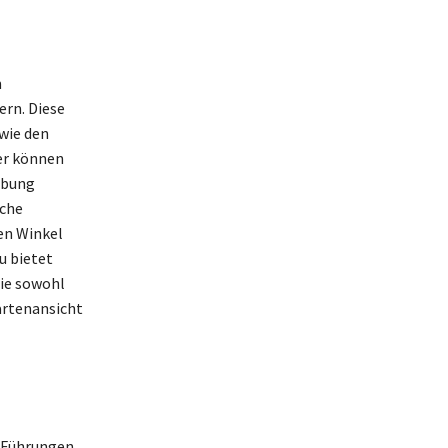
m
ern. Diese
wie den
ier können
ebung
sche
en Winkel
u bietet
die sowohl
artenansicht
 Führungen,