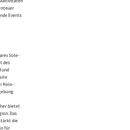
 Aktivitäten
enteuer
ende Events
ares Sole-
t des
d und
site
r Kelo-
gebung.
her bietet
ion. Das
tärkt die
s für