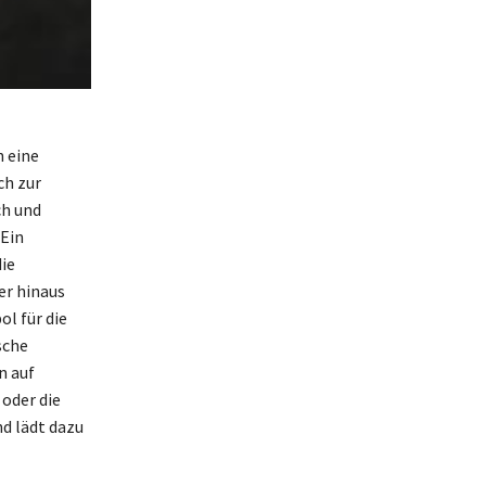
 eine
ch zur
ch und
 Ein
ie
er hinaus
l für die
sche
n auf
oder die
d lädt dazu