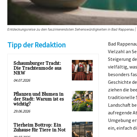
Entdeckungsreise zu den faszinierendsten Sehenswürdigkeiten in Bad Rappenau | 
Tipp der Redaktion
Bad Rappenau,
Vielzahl an S
Steigerung de
Schaumburger Tracht:
vielfältig, wa
Die Trachtenmode aus
NRW
besonders fas
04.07.2026
Geschichte de
ziehen die be
Pflanzen und Blumen in
traditionelle
der Stadt: Warum ist es
wichtig?
Landschaft be
29.06.2026
aufregende At
Umgebung erfo
Tierheim Bottrop: Ein
ein, einfach d
Zuhause für Tiere in Not