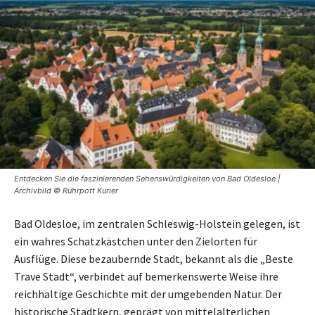
Entdecken Sie die faszinierenden Sehenswürdigkeiten von Bad Oldesloe |
Archivbild © Ruhrpott Kurier
Bad Oldesloe, im zentralen Schleswig-Holstein gelegen, ist
ein wahres Schatzkästchen unter den Zielorten für
Ausflüge. Diese bezaubernde Stadt, bekannt als die „Beste
Trave Stadt“, verbindet auf bemerkenswerte Weise ihre
reichhaltige Geschichte mit der umgebenden Natur. Der
historische Stadtkern, geprägt von mittelalterlichen