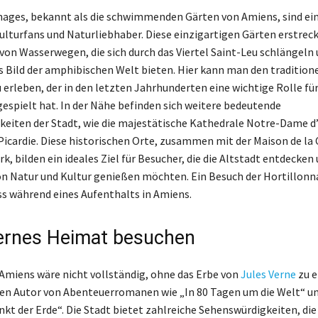
nages, bekannt als die schwimmenden Gärten von Amiens, sind ei
Kulturfans und Naturliebhaber. Diese einzigartigen Gärten erstreck
von Wasserwegen, die sich durch das Viertel Saint-Leu schlängeln 
s Bild der amphibischen Welt bieten. Hier kann man den tradition
rleben, der in den letzten Jahrhunderten eine wichtige Rolle für 
espielt hat. In der Nähe befinden sich weitere bedeutende
eiten der Stadt, wie die majestätische Kathedrale Notre-Dame d
Picardie. Diese historischen Orte, zusammen mit der Maison de la 
k, bilden ein ideales Ziel für Besucher, die die Altstadt entdecken 
n Natur und Kultur genießen möchten. Ein Besuch der Hortillonna
s während eines Aufenthalts in Amiens.
ernes Heimat besuchen
 Amiens wäre nicht vollständig, ohne das Erbe von
Jules Verne
zu e
n Autor von Abenteuerromanen wie „In 80 Tagen um die Welt“ un
kt der Erde“. Die Stadt bietet zahlreiche Sehenswürdigkeiten, di