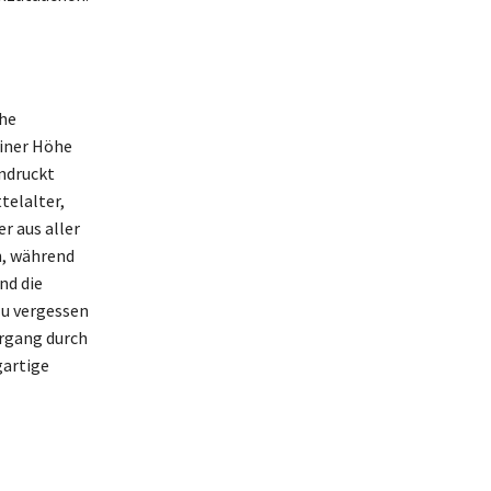
che
einer Höhe
ndruckt
telalter,
r aus aller
n, während
nd die
zu vergessen
iergang durch
gartige