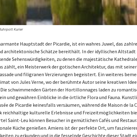
uhrpott Kurier
harmante Hauptstadt der Picardie, ist ein wahres Juwel, das zahlr
d architektonische Schätze bereithält. In der idyllischen Altstad
kende Sehenswürdigkeiten, zu denen die majestätische Kathedral
 zählt, ein Meisterwerk der gotischen Architektur, das mit seiner
ssade und filigranen Verzierungen begeistert. Ein weiteres bem
Heimat von Jules Verne, wo der berühmte Autor seine kreativen Ide
. Die schwimmenden Gärten der Hortillonnages laden zu romanti
in und gewähren Einblicke in die örtliche Flora und Fauna. Kunst
usée de Picardie keinesfalls versäumen, während die Maison de la 
k reichhaltige kulturelle Erlebnisse und Freizeitmöglichkeiten bi
ertel Saint-Leu können Besucher in gemütlichen Cafés und Restaur
ionale Küche genießen. Amiens ist der perfekte Ort, um fasziniere
eiten zu erkunden und in die fesselnde Geschichte dieser Stadt e