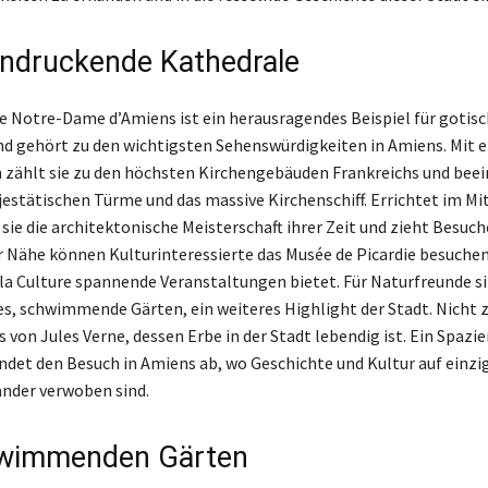
indruckende Kathedrale
e Notre-Dame d’Amiens ist ein herausragendes Beispiel für gotis
nd gehört zu den wichtigsten Sehenswürdigkeiten in Amiens. Mit 
 zählt sie zu den höchsten Kirchengebäuden Frankreichs und beei
jestätischen Türme und das massive Kirchenschiff. Errichtet im Mit
sie die architektonische Meisterschaft ihrer Zeit und zieht Besuche
er Nähe können Kulturinteressierte das Musée de Picardie besuche
 la Culture spannende Veranstaltungen bietet. Für Naturfreunde si
s, schwimmende Gärten, ein weiteres Highlight der Stadt. Nicht 
ss von Jules Verne, dessen Erbe in der Stadt lebendig ist. Ein Spaz
undet den Besuch in Amiens ab, wo Geschichte und Kultur auf einzi
nder verwoben sind.
hwimmenden Gärten