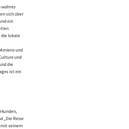
n wahres
en sich über
und ein
ellen
die lokale
’Amiens und
Culture und
und die
ges ist ein
rkunden,
d „Die Reise
e mit seinem