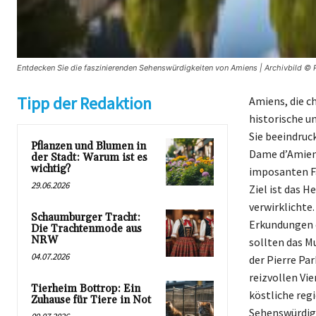
Entdecken Sie die faszinierenden Sehenswürdigkeiten von Amiens | Archivbild © R
Tipp der Redaktion
Amiens, die c
historische un
Sie beeindruc
Pflanzen und Blumen in
Dame d’Amiens
der Stadt: Warum ist es
wichtig?
imposanten Fa
29.06.2026
Ziel ist das 
verwirklichte
Schaumburger Tracht:
Erkundungen e
Die Trachtenmode aus
NRW
sollten das M
04.07.2026
der Pierre Par
reizvollen Vi
Tierheim Bottrop: Ein
köstliche reg
Zuhause für Tiere in Not
Sehenswürdigk