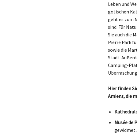
Leben und Wer
gotischen Kat
geht es zum M
sind. Für Nat
Sie auch die 
Pierre Park f
sowie die Mar
Stadt. Außerd
Camping-Plätz
Überraschung 
Hier finden S
Amiens, die m
Kathedral
Musée de P
gewidmet s