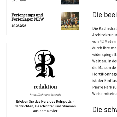
09.07.2026
Die bee
Feriencamps und
Ferienlager NRW
30.06.2026
Die Kathedral
Architektur u
von 42 Metern
durch ihre ma
widerspiegelt 
Welt an. In d
die Maison de
Hortillonnage
ist der Einflu
redaktion
Pierre Park r
Weise miteina
https://ruhrpott-kurier.de
Erleben Sie das Herz des Ruhrpotts –
Nachrichten, Geschichten und Stimmen
Die sc
aus dem Revier