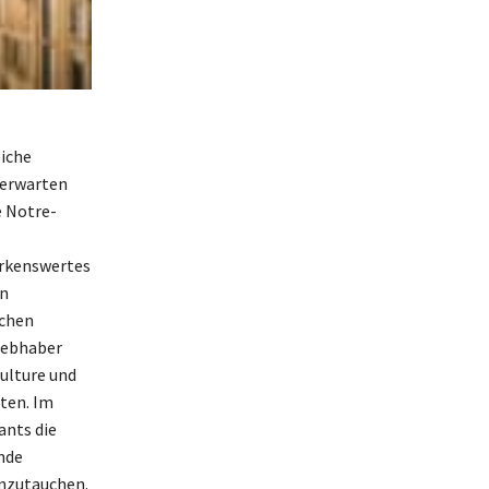
eiche
t erwarten
e Notre-
erkenswertes
en
schen
liebhaber
Culture und
eten. Im
ants die
nde
inzutauchen.