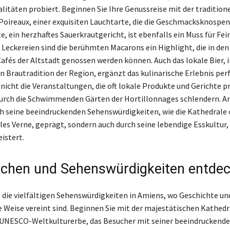
alitäten probiert. Beginnen Sie Ihre Genussreise mit der tradition
Poireaux, einer exquisiten Lauchtarte, die die Geschmacksknospen
e, ein herzhaftes Sauerkrautgericht, ist ebenfalls ein Muss für Fe
 Leckereien sind die berühmten Macarons ein Highlight, die in den
fés der Altstadt genossen werden können. Auch das lokale Bier, i
n Brautradition der Region, ergänzt das kulinarische Erlebnis perf
 nicht die Veranstaltungen, die oft lokale Produkte und Gerichte p
urch die Schwimmenden Gärten der Hortillonnages schlendern. A
ch seine beeindruckenden Sehenswürdigkeiten, wie die Kathedrale 
les Verne, geprägt, sondern auch durch seine lebendige Esskultur, 
istert.
chen und Sehenswürdigkeiten entde
 die vielfältigen Sehenswürdigkeiten in Amiens, wo Geschichte un
e Weise vereint sind. Beginnen Sie mit der majestätischen Kathedr
UNESCO-Weltkulturerbe, das Besucher mit seiner beeindruckend