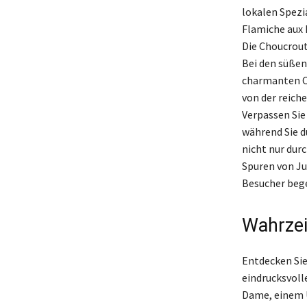
lokalen Spezi
Flamiche aux 
Die Choucrout
Bei den süßen
charmanten Ca
von der reiche
Verpassen Sie
während Sie d
nicht nur dur
Spuren von Ju
Besucher bege
Wahrzei
Entdecken Sie
eindrucksvoll
Dame, einem 