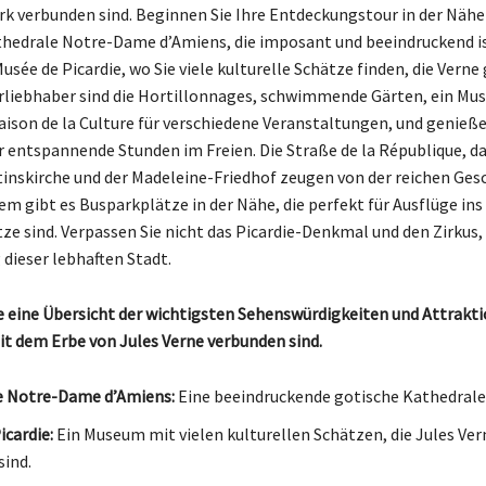
k verbunden sind. Beginnen Sie Ihre Entdeckungstour in der Nähe
hedrale Notre-Dame d’Amiens, die imposant und beeindruckend is
usée de Picardie, wo Sie viele kulturelle Schätze finden, die Vern
urliebhaber sind die Hortillonnages, schwimmende Gärten, ein Mu
Maison de la Culture für verschiedene Veranstaltungen, und genieße
ür entspannende Stunden im Freien. Die Straße de la République, d
tinskirche und der Madeleine-Friedhof zeugen von der reichen Ges
em gibt es Busparkplätze in der Nähe, die perfekt für Ausflüge in
e sind. Verpassen Sie nicht das Picardie-Denkmal und den Zirkus,
dieser lebhaften Stadt.
ie eine Übersicht der wichtigsten Sehenswürdigkeiten und Attrakti
it dem Erbe von Jules Verne verbunden sind.
e Notre-Dame d’Amiens:
Eine beeindruckende gotische Kathedrale
icardie:
Ein Museum mit vielen kulturellen Schätzen, die Jules Ver
ind.