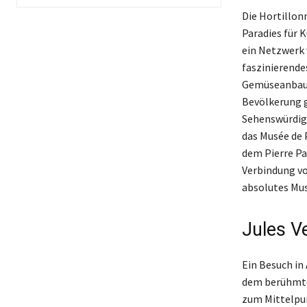
Die Hortillon
Paradies für 
ein Netzwerk 
faszinierende
Gemüseanbau e
Bevölkerung g
Sehenswürdigk
das Musée de 
dem Pierre Par
Verbindung vo
absolutes Mus
Jules V
Ein Besuch in
dem berühmte
zum Mittelpun