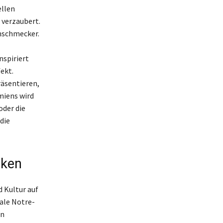
ellen
 verzaubert.
inschmecker.
nspiriert
ekt.
räsentieren,
miens wird
oder die
die
cken
d Kultur auf
ale Notre-
en