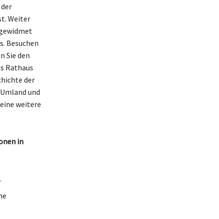
 der
t. Weiter
e gewidmet
ss. Besuchen
n Sie den
as Rathaus
chichte der
s Umland und
 eine weitere
onen in
.
ne