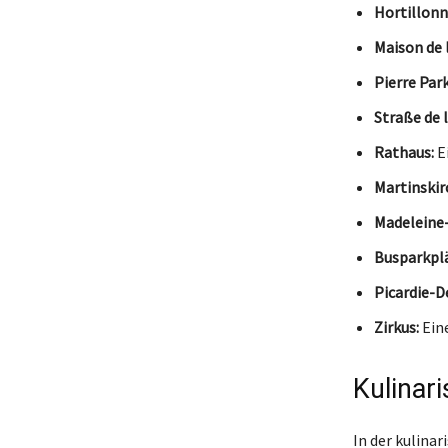
Hortillonn
Maison de l
Pierre Park
Straße de 
Rathaus:
Ei
Martinskir
Madeleine-
Busparkplä
Picardie-D
Zirkus:
Eine
Kulinar
In der kulina