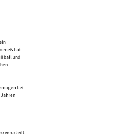
ein
Hoeneß hat
ußball und
chen
Vermögen bei
n Jahren
o verurteilt