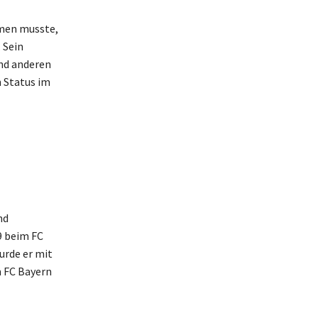
hmen musste,
 Sein
nd anderen
 Status im
nd
9 beim FC
urde er mit
m FC Bayern