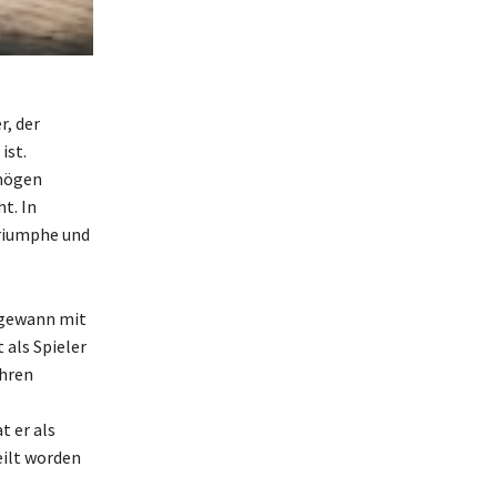
r, der
ist.
rmögen
t. In
Triumphe und
 gewann mit
 als Spieler
ahren
 er als
eilt worden