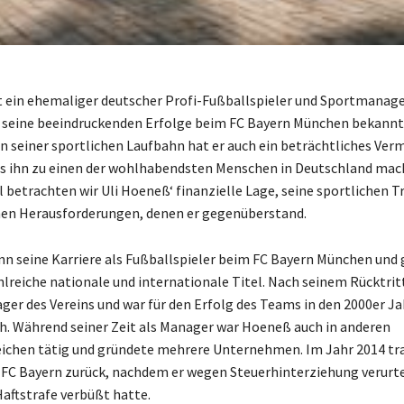
t ein ehemaliger deutscher Profi-Fußballspieler und Sportmanage
 seine beeindruckenden Erfolge beim FC Bayern München bekannt 
 seiner sportlichen Laufbahn hat er auch ein beträchtliches Ve
s ihn zu einen der wohlhabendsten Menschen in Deutschland mach
l betrachten wir Uli Hoeneß‘ finanzielle Lage, seine sportlichen 
hen Herausforderungen, denen er gegenüberstand.
 seine Karriere als Fußballspieler beim FC Bayern München und
reiche nationale und internationale Titel. Nach seinem Rücktritt
ger des Vereins und war für den Erfolg des Teams in den 2000er J
h. Während seiner Zeit als Manager war Hoeneß auch in anderen
ichen tätig und gründete mehrere Unternehmen. Im Jahr 2014 trat
 FC Bayern zurück, nachdem er wegen Steuerhinterziehung verurt
Haftstrafe verbüßt hatte.