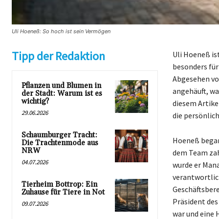
Uli Hoeneß: So hoch ist sein Vermögen
Tipp der Redaktion
Uli Hoeneß is
besonders für
Abgesehen von
Pflanzen und Blumen in
angehäuft, wa
der Stadt: Warum ist es
wichtig?
diesem Artike
29.06.2026
die persönlic
Schaumburger Tracht:
Hoeneß begann
Die Trachtenmode aus
NRW
dem Team zahl
04.07.2026
wurde er Mana
verantwortlic
Tierheim Bottrop: Ein
Geschäftsbere
Zuhause für Tiere in Not
Präsident des
09.07.2026
war und eine 