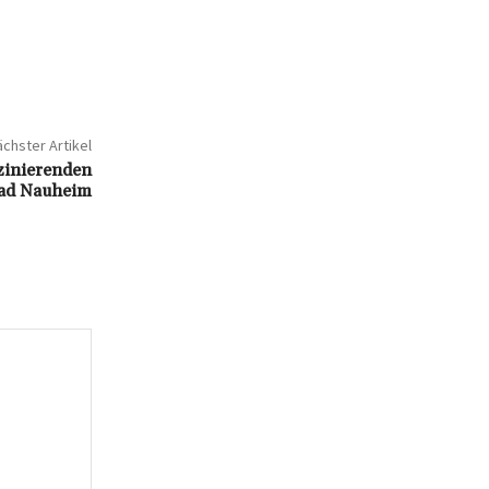
chster Artikel
zinierenden
Bad Nauheim