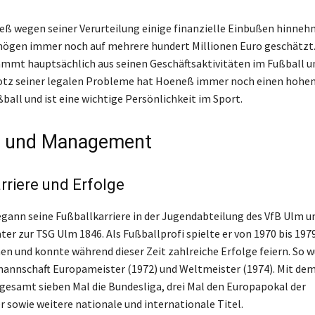
ß wegen seiner Verurteilung einige finanzielle Einbußen hinne
mögen immer noch auf mehrere hundert Millionen Euro geschätzt.
mt hauptsächlich aus seinen Geschäftsaktivitäten im Fußball u
otz seiner legalen Probleme hat Hoeneß immer noch einen hohen
ball und ist eine wichtige Persönlichkeit im Sport.
e und Management
rriere und Erfolge
gann seine Fußballkarriere in der Jugendabteilung des VfB Ulm u
ter zur TSG Ulm 1846. Als Fußballprofi spielte er von 1970 bis 197
n und konnte während dieser Zeit zahlreiche Erfolge feiern. So w
annschaft Europameister (1972) und Weltmeister (1974). Mit de
gesamt sieben Mal die Bundesliga, drei Mal den Europapokal der
 sowie weitere nationale und internationale Titel.