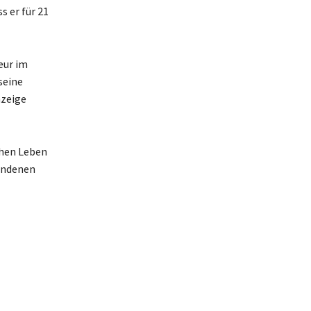
s er für 21
eur im
seine
nzeige
chen Leben
bundenen