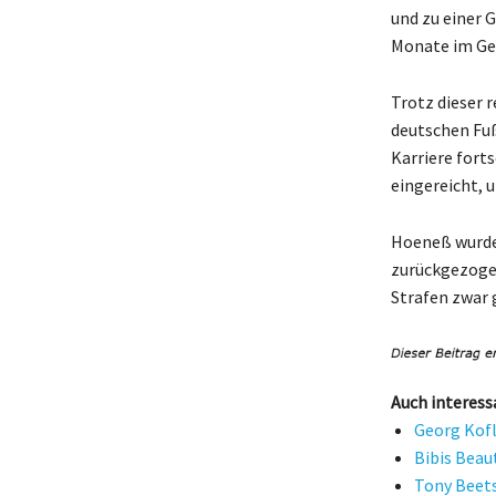
und zu einer G
Monate im Ge
Trotz dieser 
deutschen Fuß
Karriere fort
eingereicht, u
Hoeneß wurde 
zurückgezogen
Strafen zwar 
Auch interess
Georg Kofl
Bibis Beau
Tony Beets