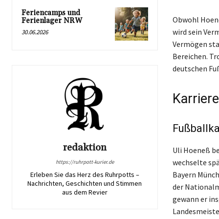
Feriencamps und
Obwohl Hoene
Ferienlager NRW
wird sein Ver
30.06.2026
Vermögen stam
Bereichen. Tr
deutschen Fuß
Karrier
Fußballka
redaktion
Uli Hoeneß be
wechselte spä
https://ruhrpott-kurier.de
Bayern Münche
Erleben Sie das Herz des Ruhrpotts –
Nachrichten, Geschichten und Stimmen
der Nationalm
aus dem Revier
gewann er ins
Landesmeister