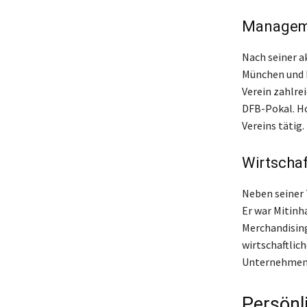
Manageme
Nach seiner a
München und k
Verein zahlre
DFB-Pokal. Ho
Vereins tätig.
Wirtscha
Neben seiner 
Er war Mitin
Merchandising
wirtschaftlic
Unternehmens 
Persönl