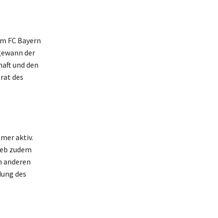
im FC Bayern
gewann der
haft und den
rat des
mer aktiv.
ieb zudem
n anderen
dung des