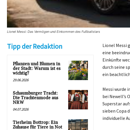
Lionel Messi: Das Vermögen und Einkommen des Fußballstars
Tipp der Redaktion
Lionel Messi 
eine beeindruc
Einkünfte wec
Pflanzen und Blumen in
durch seine s
der Stadt: Warum ist es
wichtig?
ein beachtlic
29.06.2026
Messi wurde i
Schaumburger Tracht:
bei Newell’s 
Die Trachtenmode aus
NRW
Superstar auf
04.07.2026
sieben Copa d
individuelle 
Tierheim Bottrop: Ein
Zuhause für Tiere in Not