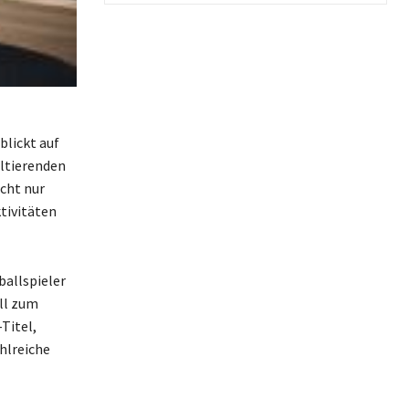
blickt auf
ultierenden
icht nur
tivitäten
ballspieler
ll zum
Titel,
hlreiche