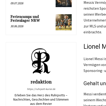
Messis Vermög
09.07.2026
reichsten Spo
seinen Werbe
Feriencamps und
Unternehmen w
Ferienlager NRW
zur MLS und u
30.06.2026
einbrachte.
Lionel 
Lionel Messi 
Vermögen von 
Sponsoring- 
redaktion
Gehalt un
https://ruhrpott-kurier.de
Messi verdien
Erleben Sie das Herz des Ruhrpotts –
Nachrichten, Geschichten und Stimmen
seinem Wechse
aus dem Revier
Vertrag und v