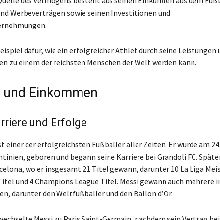
 Quelle des Vermögens besteht aus seinen Einkünften aus dem Fußb
nd Werbeverträgen sowie seinen Investitionen und
ernehmungen.
Beispiel dafür, wie ein erfolgreicher Athlet durch seine Leistungen 
en zu einem der reichsten Menschen der Welt werden kann.
e und Einkommen
rriere und Erfolge
st einer der erfolgreichsten Fußballer aller Zeiten. Er wurde am 24.
ntinien, geboren und begann seine Karriere bei Grandoli FC. Späte
celona, wo er insgesamt 21 Titel gewann, darunter 10 La Liga Meis
Titel und 4 Champions League Titel. Messi gewann auch mehrere in
n, darunter den Weltfußballer und den Ballon d’Or.
wechselte Messi zu Paris Saint-Germain, nachdem sein Vertrag be