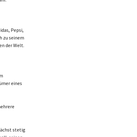
das, Pepsi,
ch zu seinem
n der Welt.
hm
ümer eines
mehrere
wächst stetig