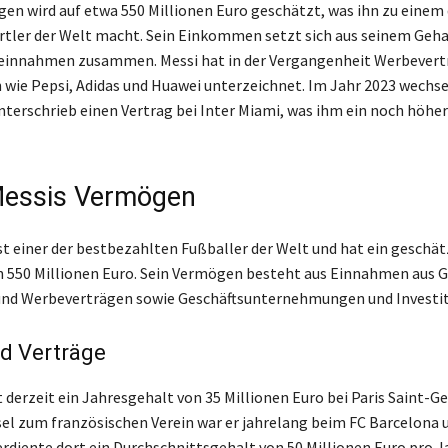
en wird auf etwa 550 Millionen Euro geschätzt, was ihn zu einem 
rtler der Welt macht. Sein Einkommen setzt sich aus seinem Geha
einnahmen zusammen. Messi hat in der Vergangenheit Werbevert
ie Pepsi, Adidas und Huawei unterzeichnet. Im Jahr 2023 wechse
nterschrieb einen Vertrag bei Inter Miami, was ihm ein noch höhe
Messis Vermögen
ist einer der bestbezahlten Fußballer der Welt und hat ein geschä
550 Millionen Euro. Sein Vermögen besteht aus Einnahmen aus Ge
und Werbeverträgen sowie Geschäftsunternehmungen und Investit
d Verträge
t derzeit ein Jahresgehalt von 35 Millionen Euro bei Paris Saint-G
l zum französischen Verein war er jahrelang beim FC Barcelona 
erdiente dort ein Durchschnittsgehalt von 50 Millionen Euro pro J