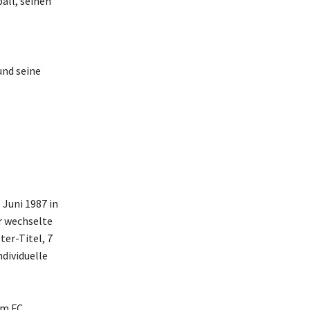
all, seinen
und seine
 Juni 1987 in
r wechselte
ter-Titel, 7
dividuelle
im FC