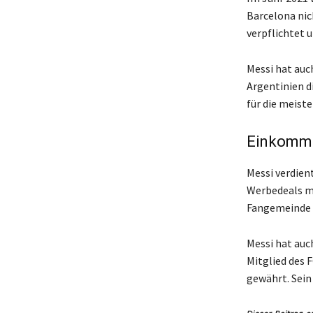
Barcelona nic
verpflichtet u
Messi hat auc
Argentinien di
für die meist
Einkomme
Messi verdient
Werbedeals mi
Fangemeinde a
Messi hat auc
Mitglied des 
gewährt. Sein