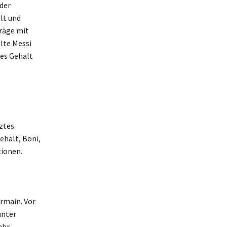
der
lt und
räge mit
lte Messi
res Gehalt
tztes
halt, Boni,
ionen.
ermain. Vor
unter
ahr.