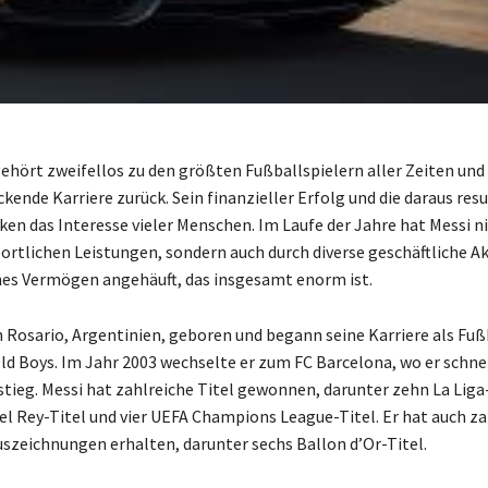
gehört zweifellos zu den größten Fußballspielern aller Zeiten und 
kende Karriere zurück. Sein finanzieller Erfolg und die daraus res
ken das Interesse vieler Menschen. Im Laufe der Jahre hat Messi n
portlichen Leistungen, sondern auch durch diverse geschäftliche Ak
hes Vermögen angehäuft, das insgesamt enorm ist.
n Rosario, Argentinien, geboren und begann seine Karriere als Fuß
Old Boys. Im Jahr 2003 wechselte er zum FC Barcelona, wo er schne
stieg. Messi hat zahlreiche Titel gewonnen, darunter zehn La Liga-
el Rey-Titel und vier UEFA Champions League-Titel. Er hat auch za
Auszeichnungen erhalten, darunter sechs Ballon d’Or-Titel.