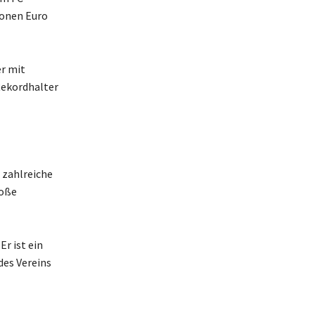
ionen Euro
er mit
 Rekordhalter
 zahlreiche
roße
r ist ein
des Vereins