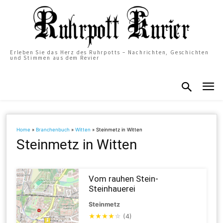
Erleben Sie das Herz des Ruhrpotts – Nachrichten, Geschichten
und Stimmen aus dem Revier
Home
»
Branchenbuch
»
Witten
»
Steinmetz in Witten
Steinmetz in Witten
Vom rauhen Stein-
Steinhauerei
Steinmetz
★
★
★
★
☆
(4)