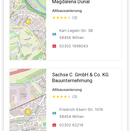
Magdalena Dunal
Altbausanierung
★
★
★
★
☆
(3)
Karl-Legien-Str. 3B
58456 Witten
02302 1698043
Sachse C. GmbH & Co. KG
Bauunternehmung
Altbausanierung
★
★
★
★
☆
(3)
Friedrich-Ebert-Str. 107A
58454 Witten
02302 62219