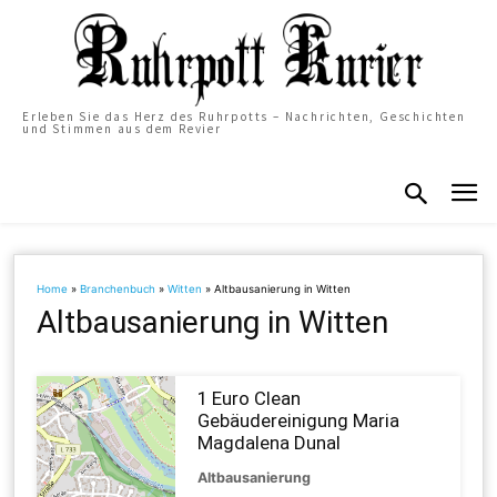
Erleben Sie das Herz des Ruhrpotts – Nachrichten, Geschichten
und Stimmen aus dem Revier
Home
»
Branchenbuch
»
Witten
»
Altbausanierung in Witten
Altbausanierung in Witten
1 Euro Clean
Gebäudereinigung Maria
Magdalena Dunal
Altbausanierung