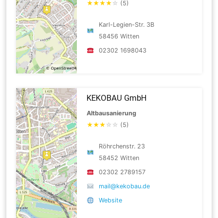
★
★
★
★
☆
(5)
Karl-Legien-Str. 3B
58456 Witten
02302 1698043
KEKOBAU GmbH
Altbausanierung
★
★
★
☆
☆
(5)
Röhrchenstr. 23
58452 Witten
02302 2789157
mail@kekobau.de
Website