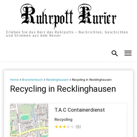
Erleben Sie das Herz des Ruhrpotts – Nachrichten, Geschichten
und Stimmen aus dem Revier
Home
»
Branchenbuch
»
Recklinghausen
»
Recycling in Recklinghausen
Recycling in Recklinghausen
T.A.C Containerdienst
Recycling
★
★
★
☆
☆
(5)