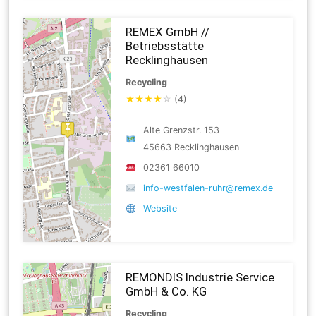
REMEX GmbH //
Betriebsstätte
Recklinghausen
Recycling
★
★
★
★
☆
(4)
Alte Grenzstr. 153
45663 Recklinghausen
02361 66010
info-westfalen-ruhr@remex.de
Website
REMONDIS Industrie Service
GmbH & Co. KG
Recycling