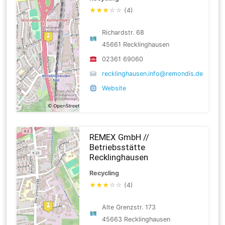
★
★
★
☆
☆
(4)
Richardstr. 68
45661 Recklinghausen
02361 69060
recklinghausen.info@remondis.de
Website
REMEX GmbH //
Betriebsstätte
Recklinghausen
Recycling
★
★
★
☆
☆
(4)
Alte Grenzstr. 173
45663 Recklinghausen