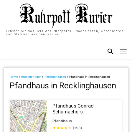
Erleben Sie das Herz des Ruhrpotts – Nachrichten, Geschichten
und Stimmen aus dem Revier
Home
»
Branchenbuch
»
Recklinghausen
»
Pfandhaus in Recklinghausen
Pfandhaus in Recklinghausen
Pfandhaus Conrad
Schumachers
Pfandhaus
★
★
★
★
☆
(198)