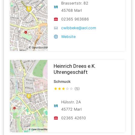
Brassertstr. 82
45768 Marl
02365 963686
cwibbeke@aol.com
Website
Heinrich Drees e.K.
Uhrengeschäft
Schmuck
★
★
★
☆
☆
(5)
Hülsstr. 2A
45772 Marl
02365 42610