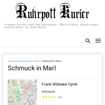
Erleben Sie das Herz des Ruhrpotts – Nachrichten, Geschichten
und Stimmen aus dem Revier
Home
»
Branchenbuch
»
Marl
»
Schmuck in Marl
Schmuck in Marl
Frank Wibbeke Optik
Schmuck
★
★
★
★
☆
(6)