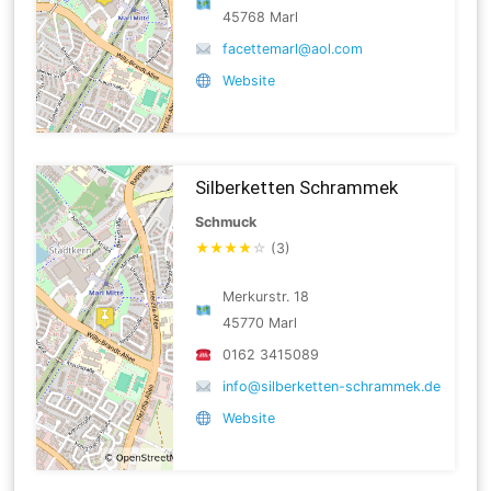
45768 Marl
facettemarl@aol.com
Website
Silberketten Schrammek
Schmuck
★
★
★
★
☆
(3)
Merkurstr. 18
45770 Marl
0162 3415089
info@silberketten-schrammek.de
Website