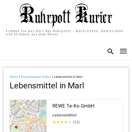
Erleben Sie das Herz des Ruhrpotts – Nachrichten, Geschichten
und Stimmen aus dem Revier
Home
»
Branchenbuch
»
Marl
»
Lebensmittel in Marl
Lebensmittel in Marl
REWE Te-Ko GmbH
Lebensmittel
★
★
★
★
☆
(55)