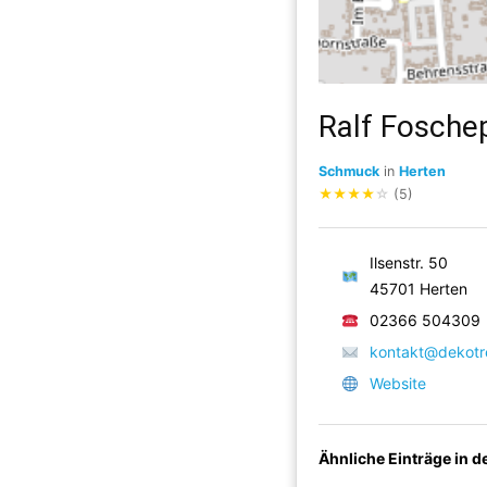
Ralf Fosche
Schmuck
in
Herten
★
★
★
★
☆
(5)
Ilsenstr. 50
45701 Herten
02366 504309
kontakt@dekotr
Website
Ähnliche Einträge in 