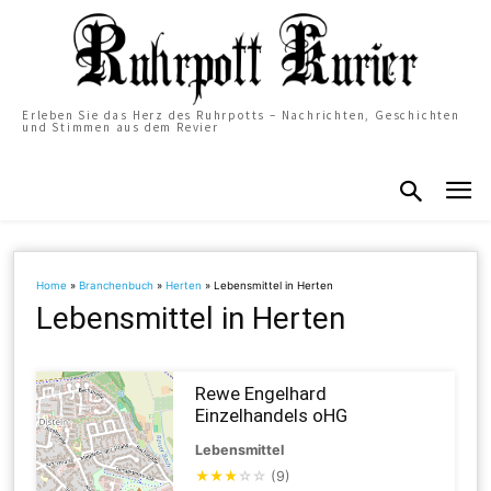
Erleben Sie das Herz des Ruhrpotts – Nachrichten, Geschichten
und Stimmen aus dem Revier
Home
»
Branchenbuch
»
Herten
»
Lebensmittel in Herten
Lebensmittel in Herten
Rewe Engelhard
Einzelhandels oHG
Lebensmittel
★
★
★
☆
☆
(9)