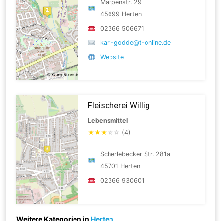
Marpenstr. 29
45699 Herten
02366 506671
karl-godde@t-online.de
Website
Fleischerei Willig
Lebensmittel
★
★
★
☆
☆
(4)
Scherlebecker Str. 281a
45701 Herten
02366 930601
Weitere Kategorien in
Herten