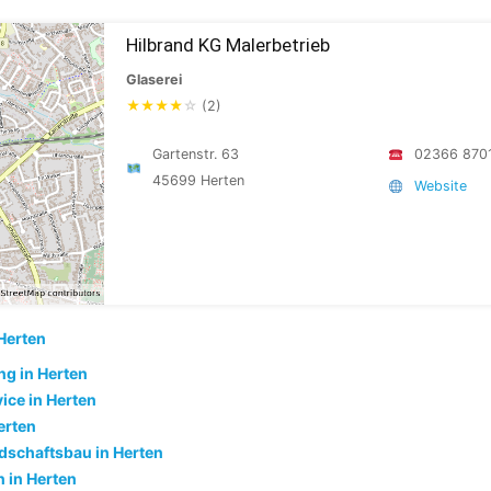
Hilbrand KG Malerbetrieb
Glaserei
★
★
★
★
☆
(2)
Gartenstr. 63
02366 870
45699 Herten
Website
Herten
g in Herten
ice in Herten
erten
dschaftsbau in Herten
 in Herten