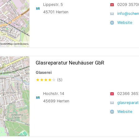
Lippestr. 5
0209 3570
45701 Herten
info@schen
Website
Glasreparatur Neuhäuser GbR
Glaserei
★
★
★
★
☆
(5)
Hochstr. 14
02366 365
45699 Herten
glasrepara
Website