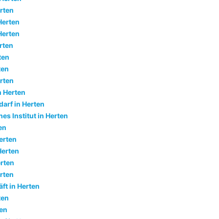
rten
Herten
Herten
rten
ten
ten
rten
n Herten
arf in Herten
es Institut in Herten
en
erten
Herten
erten
rten
ft in Herten
ten
en