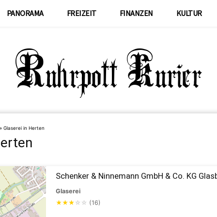
PANORAMA
FREIZEIT
FINANZEN
KULTUR
»
Glaserei in Herten
Herten
Schenker & Ninnemann GmbH & Co. KG Glas
Glaserei
★
★
★
☆
☆
(16)