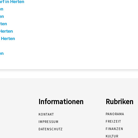
f in Herten
en
en
rten
Herten
 Herten
en
Informationen
Rubriken
PANORAMA
KONTAKT
FREIZEIT
IMPRESSUM
FINANZEN
DATENSCHUTZ
KULTUR