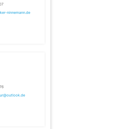
07
ker-ninnemann.de
76
tur@outlook.de