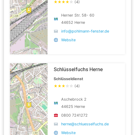
★
★
★
★
☆
(4)
Herner Str. 58- 60
44652 Herne
info@pohlmann-fenster.de
Website
Schlüsselfuchs Herne
Schlüsseldienst
★
★
★
☆
☆
(4)
Aschebrock 2
44625 Herne
0800 7241272
herne@schluesselfuchs.de
Website