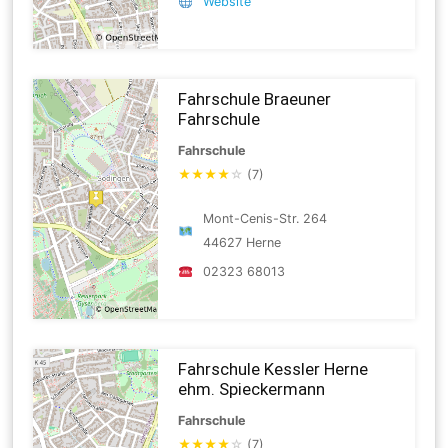
Website
Fahrschule Braeuner
Fahrschule
Fahrschule
★
★
★
★
☆
(7)
Mont-Cenis-Str. 264
44627 Herne
02323 68013
Fahrschule Kessler Herne
ehm. Spieckermann
Fahrschule
★
★
★
★
☆
(7)