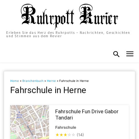
Erleben Sie das Herz des Ruhrpotts – Nachrichten, Geschichten
und Stimmen aus dem Revier
Home
»
Branchenbuch
»
Herne
»
Fahrschule in Herne
Fahrschule in Herne
Fahrschule Fun Drive Gabor
Tandari
Fahrschule
★
★
★
☆
☆
(14)