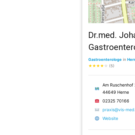
Dr.med. Joha
Gastroenter
Gastroenterologe
in
Her
★
★
★
★
☆
(5)
Am Ruschenhof 
44649 Herne
02325 70166
praxis@vis-med
Website