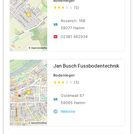
Bodenleger
★
★
★
☆
☆
(5)
Rosenstr. 16B
59077 Hamm
02381 462934
Jan Busch Fussbodentechnik
Bodenleger
★
★
★
☆
☆
(5)
Ostenwall 67
59065 Hamm
Website