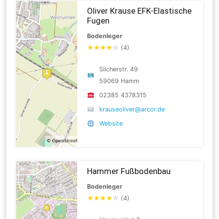
Oliver Krause EFK-Elastische
Fugen
Bodenleger
★
★
★
★
☆
(4)
Silcherstr. 49
59069 Hamm
02385 4378315
krauseoliver@arcor.de
Website
Hammer Fußbodenbau
Bodenleger
★
★
★
★
☆
(4)