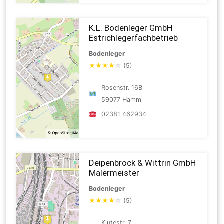
K.L. Bodenleger GmbH
Estrichlegerfachbetrieb
Bodenleger
★
★
★
★
☆
(5)
Rosenstr. 16B
59077 Hamm
02381 462934
Deipenbrock & Wittrin GmbH
Malermeister
Bodenleger
★
★
★
★
☆
(5)
Klutestr. 7