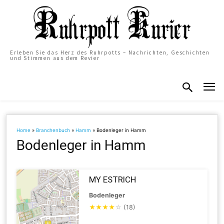
Erleben Sie das Herz des Ruhrpotts – Nachrichten, Geschichten
und Stimmen aus dem Revier
Home
»
Branchenbuch
»
Hamm
»
Bodenleger in Hamm
Bodenleger in Hamm
MY ESTRICH
Bodenleger
★
★
★
★
☆
(18)