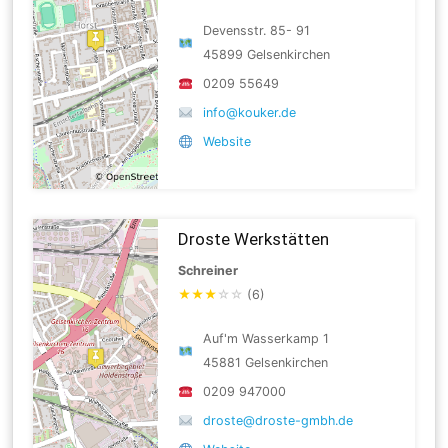
Devensstr. 85- 91
45899 Gelsenkirchen
0209 55649
info@kouker.de
Website
Droste Werkstätten
Schreiner
★
★
★
☆
☆
(6)
Auf'm Wasserkamp 1
45881 Gelsenkirchen
0209 947000
droste@droste-gmbh.de