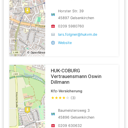
Horster Str. 39
45897 Gelsenkirchen
0209 5980760
lars.folgner@hukvm.de
Website
HUK-COBURG
Vertrauensmann Oswin
Dillmann
Kfz-Versicherung
★
★
★
★
☆
(3)
Baumeistersweg 3
45896 Gelsenkirchen
0209 630632