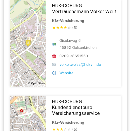
HUK-COBURG
Vertrauensmann Volker Weiß
Kfz-Versicherung
★
★
★
★
☆
(5)
Giselaweg 6
45892 Gelsenkirchen
0209 38651560
volker.weiss@hukvm.de
Website
HUK-COBURG
Kundendienstbüro
Versicherungsservice
Kfz-Versicherung
★
★
★
☆
☆
(5)