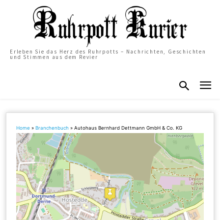
Erleben Sie das Herz des Ruhrpotts – Nachrichten, Geschichten
und Stimmen aus dem Revier
Home
»
Branchenbuch
»
Autohaus Bernhard Dettmann GmbH & Co. KG