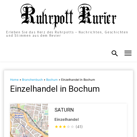
Erleben Sie das Herz des Ruhrpotts – Nachrichten, Geschichten
und Stimmen aus dem Revier
Home
»
Branchenbuch
»
Bochum
»
Einzelhandel in Bochum
Einzelhandel in Bochum
SATURN
Einzelhandel
★
★
★
☆
☆
(41)