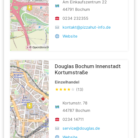
Am Einkaufszentrum 22
44791 Bochum
0234 232355
kontakt@pizzahut-info.de
Website
Douglas Bochum Innenstadt
Kortumstraße
Einzelhandel
★
★
★
★
☆
(13)
Kortumstr. 78
44787 Bochum
0234 14711
service@douglas.de
Website