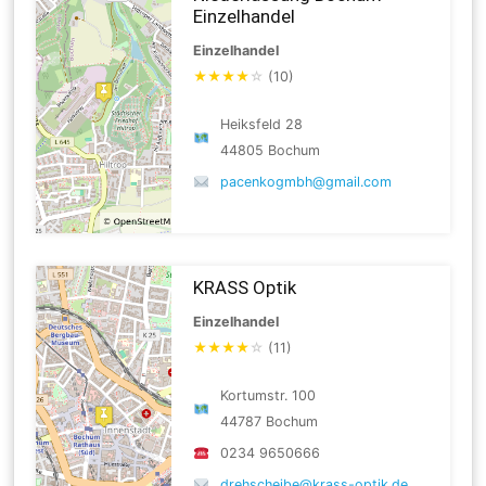
Einzelhandel
Einzelhandel
★
★
★
★
☆
(10)
Heiksfeld 28
44805 Bochum
pacenkogmbh@gmail.com
KRASS Optik
Einzelhandel
★
★
★
★
☆
(11)
Kortumstr. 100
44787 Bochum
0234 9650666
drehscheibe@krass-optik.de