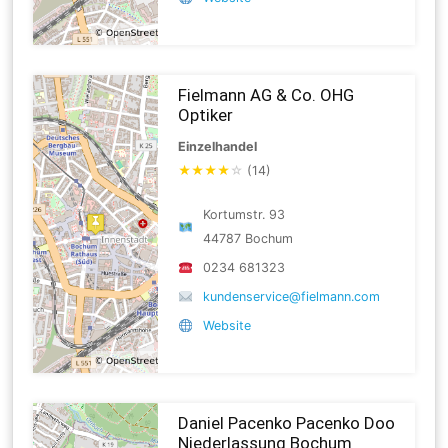
Fielmann AG & Co. OHG
Optiker
Einzelhandel
★
★
★
★
☆
(14)
Kortumstr. 93
44787 Bochum
0234 681323
kundenservice@fielmann.com
Website
Daniel Pacenko Pacenko Doo
Niederlassung Bochum