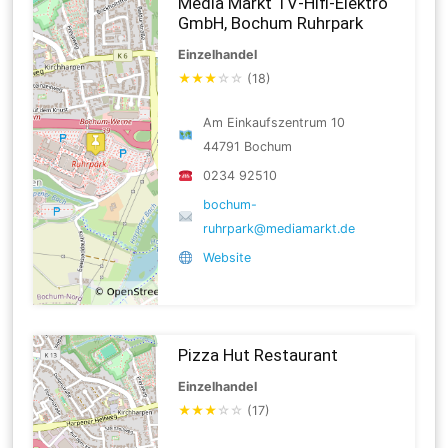
Media Markt TV-Hifi-Elektro
GmbH, Bochum Ruhrpark
Einzelhandel
★
★
★
☆
☆
(18)
Am Einkaufszentrum 10
44791 Bochum
0234 92510
bochum-
ruhrpark@mediamarkt.de
Website
Pizza Hut Restaurant
Einzelhandel
★
★
★
☆
☆
(17)