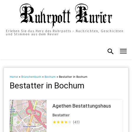
Erleben Sie das Herz des Ruhrpotts – Nachrichten, Geschichten
und Stimmen aus dem Revier
Home
»
Branchenbuch
»
Bochum
»
Bestatter in Bochum
Bestatter in Bochum
Agethen Bestattungshaus
Bestatter
★
★
★
★
☆
(41)