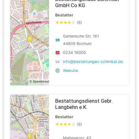
GmbH Co KG
Bestatter
★
★
★
★
☆
(6)
Gahlensche Str. 161
44809 Bochum
0234 16000
info@bestattungen-schimkat.de
Website
Bestattungsdienst Gebr.
Langbehn e.K.
Bestatter
★
★
★
★
☆
(6)
Malteserstr. 43