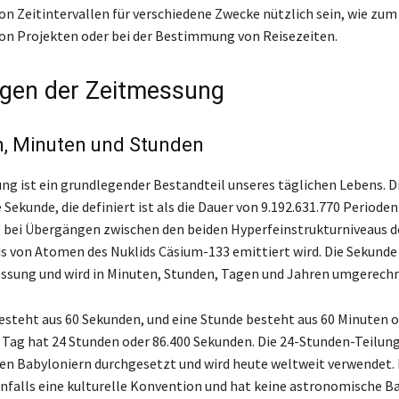
n Zeitintervallen für verschiedene Zwecke nützlich sein, wie zum 
on Projekten oder bei der Bestimmung von Reisezeiten.
gen der Zeitmessung
, Minuten und Stunden
ng ist ein grundlegender Bestandteil unseres täglichen Lebens. Di
ie Sekunde, die definiert ist als die Dauer von 9.192.631.770 Perioden
e bei Übergängen zwischen den beiden Hyperfeinstrukturniveaus d
 von Atomen des Nuklids Cäsium-133 emittiert wird. Die Sekunde i
essung und wird in Minuten, Stunden, Tagen und Jahren umgerechn
esteht aus 60 Sekunden, und eine Stunde besteht aus 60 Minuten o
 Tag hat 24 Stunden oder 86.400 Sekunden. Die 24-Stunden-Teilun
 den Babyloniern durchgesetzt und wird heute weltweit verwendet. 
nfalls eine kulturelle Konvention und hat keine astronomische Ba