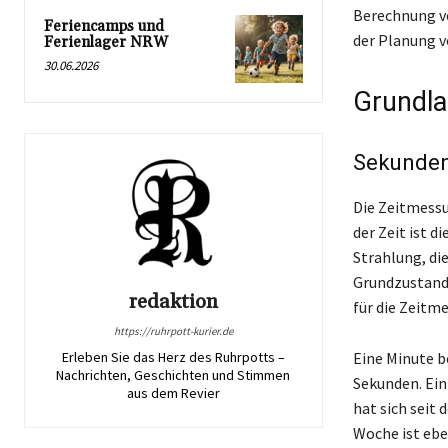
Berechnung vo
Feriencamps und
der Planung v
Ferienlager NRW
30.06.2026
Grundla
Sekunden
Die Zeitmessu
der Zeit ist d
Strahlung, di
Grundzustands
redaktion
für die Zeitm
https://ruhrpott-kurier.de
Erleben Sie das Herz des Ruhrpotts –
Eine Minute b
Nachrichten, Geschichten und Stimmen
Sekunden. Ein
aus dem Revier
hat sich seit
Woche ist ebe