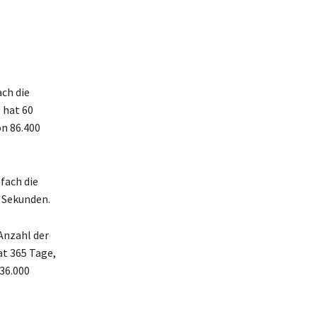
ch die
 hat 60
on 86.400
fach die
0 Sekunden.
Anzahl der
at 365 Tage,
536.000