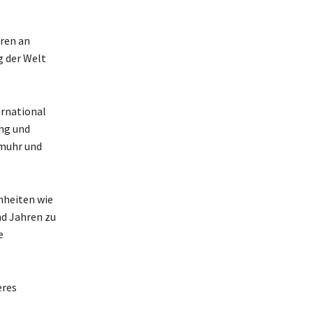
hren an
g der Welt
ernational
ung und
omuhr und
nheiten wie
nd Jahren zu
e
eres