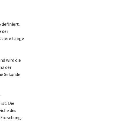
 definiert.
e der
ttlere Länge
nd wird die
nz der
ine Sekunde
r
ist. Die
eiche des
 Forschung.