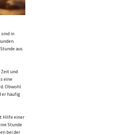
sind in
kunden.
 Stunde aus
 Zeit und
s eine
rd. Obwohl
d er häufig
 Hilfe einer
eine Stunde
en bei der