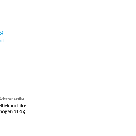
24
nd
chster Artikel
lick auf ihr
mögen 2024