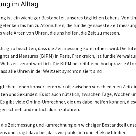
ng im Alltag
ng ist ein wichtiger Bestandteil unseres täglichen Lebens. Von U
elenken bis hin zu Atomuhren, die für die genaueste Zeitmessun
s viele Arten von Uhren, die uns helfen, die Zeit zu messen.
chtig zu beachten, dass die Zeitmessung kontrolliert wird. Die Int
ghts and Measures (BIPM) in Paris, Frankreich, ist für die Verwalt
 Weltzeit verantwortlich. Die BIPM betreibt eine hochpräzise At
 dass alle Uhren in der Weltzeit synchronisiert sind.
glichen Leben konvertieren wir oft zwischen verschiedenen Zeitei
ten und Sekunden. Es ist auch nützlich, zwischen Tage, Wochen u
 Es gibt viele Online-Umrechner, die uns dabei helfen können, dies
en schnell und einfach durchzuführen.
 die Zeitmessung und -umrechnung ein wichtiger Bestandteil uns
ns und trägt dazu bei, dass wir pünktlich und effektiv bleiben.