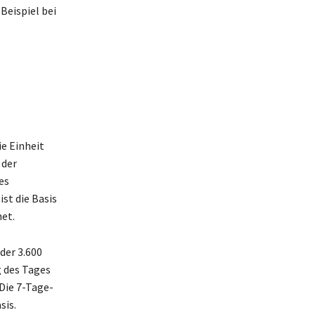
Beispiel bei
e Einheit
 der
es
st die Basis
et.
der 3.600
g des Tages
Die 7-Tage-
sis.