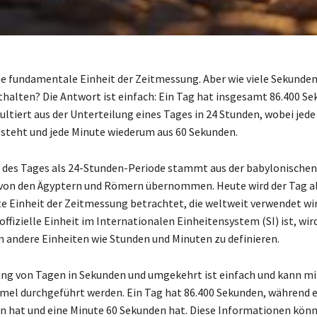
ine fundamentale Einheit der Zeitmessung. Aber wie viele Sekunden 
halten? Die Antwort ist einfach: Ein Tag hat insgesamt 86.400 Se
ultiert aus der Unterteilung eines Tages in 24 Stunden, wobei jede
steht und jede Minute wiederum aus 60 Sekunden.
n des Tages als 24-Stunden-Periode stammt aus der babylonischen
von den Ägyptern und Römern übernommen. Heute wird der Tag al
te Einheit der Zeitmessung betrachtet, die weltweit verwendet wi
offizielle Einheit im Internationalen Einheitensystem (SI) ist, wir
 andere Einheiten wie Stunden und Minuten zu definieren.
g von Tagen in Sekunden und umgekehrt ist einfach und kann mit
mel durchgeführt werden. Ein Tag hat 86.400 Sekunden, während 
n hat und eine Minute 60 Sekunden hat. Diese Informationen könn