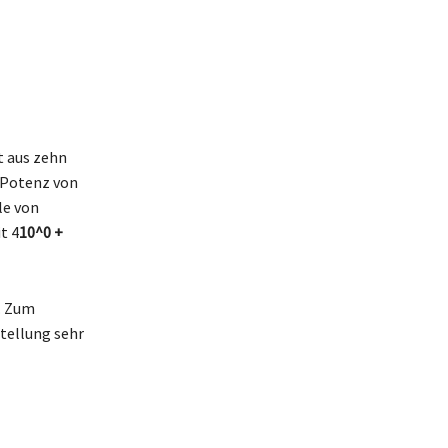
t aus zehn
e Potenz von
le von
t 4
10^0 +
t. Zum
stellung sehr