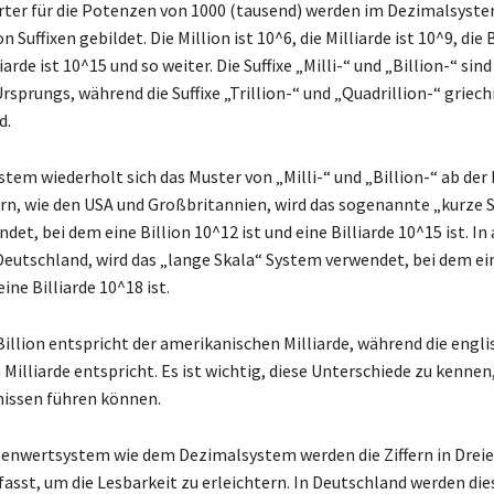
ter für die Potenzen von 1000 (tausend) werden im Dezimalsyste
Suffixen gebildet. Die Million ist 10^6, die Milliarde ist 10^9, die B
iarde ist 10^15 und so weiter. Die Suffixe „Milli-“ und „Billion-“ sind
rsprungs, während die Suffixe „Trillion-“ und „Quadrillion-“ griec
d.
em wiederholt sich das Muster von „Milli-“ und „Billion-“ ab der M
rn, wie den USA und Großbritannien, wird das sogenannte „kurze 
et, bei dem eine Billion 10^12 ist und eine Billiarde 10^15 ist. In
Deutschland, wird das „lange Skala“ System verwendet, bei dem ein
eine Billiarde 10^18 ist.
illion entspricht der amerikanischen Milliarde, während die engli
Milliarde entspricht. Es ist wichtig, diese Unterschiede zu kennen,
issen führen können.
lenwertsystem wie dem Dezimalsystem werden die Ziffern in Drei
st, um die Lesbarkeit zu erleichtern. In Deutschland werden di