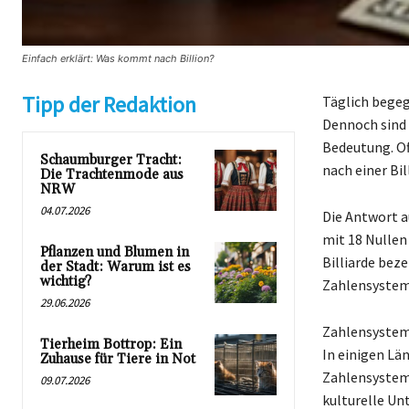
Einfach erklärt: Was kommt nach Billion?
Tipp der Redaktion
Täglich begeg
Dennoch sind 
Bedeutung. Of
Schaumburger Tracht:
nach einer Bil
Die Trachtenmode aus
NRW
04.07.2026
Die Antwort au
mit 18 Nullen 
Pflanzen und Blumen in
Billiarde bez
der Stadt: Warum ist es
wichtig?
Zahlensystem,
29.06.2026
Zahlensysteme
Tierheim Bottrop: Ein
In einigen Lä
Zuhause für Tiere in Not
Zahlensystem 
09.07.2026
kulturelle Un