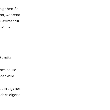
n geben. So
send, während
e Wörter für
en“ im
ereits in
ches heute
det wird.
 ein eigenes
ändern eigene