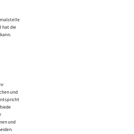
imalstelle
 hat die
 kann.
hr
schen und
entspricht
chiede
r
emen und
eiden.