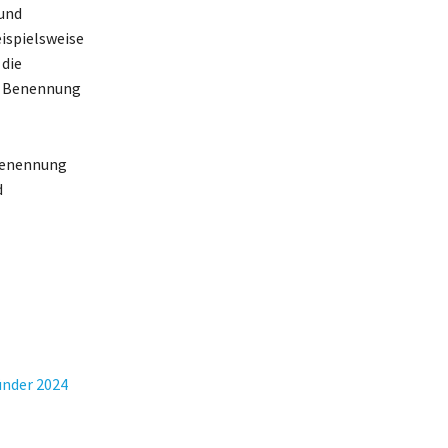
 und
eispielsweise
 die
r Benennung
 Benennung
d
ünder 2024