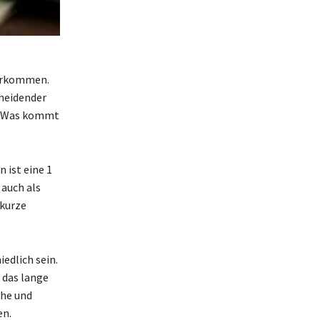
vorkommen.
cheidender
: „Was kommt
n ist eine 1
 auch als
 kurze
edlich sein.
 das lange
che und
en.