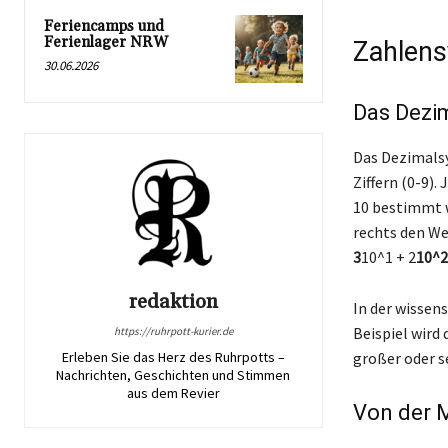
Feriencamps und
Ferienlager NRW
Zahlen
30.06.2026
Das Dezi
Das Dezimalsy
Ziffern (0-9).
10 bestimmt wi
rechts den Wer
3
10^1 + 2
10^2
redaktion
In der wissen
Beispiel wird 
https://ruhrpott-kurier.de
Erleben Sie das Herz des Ruhrpotts –
großer oder s
Nachrichten, Geschichten und Stimmen
aus dem Revier
Von der Mi