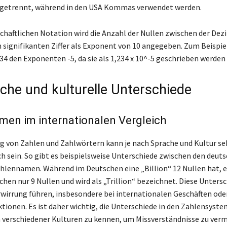
 getrennt, während in den USA Kommas verwendet werden.
schaftlichen Notation wird die Anzahl der Nullen zwischen der Dez
n signifikanten Ziffer als Exponent von 10 angegeben. Zum Beispiel
34 den Exponenten -5, da sie als 1,234 x 10^-5 geschrieben werden
iche und kulturelle Unterschiede
en im internationalen Vergleich
 von Zahlen und Zahlwörtern kann je nach Sprache und Kultur se
ch sein. So gibt es beispielsweise Unterschiede zwischen den deut
hlennamen. Während im Deutschen eine „Billion“ 12 Nullen hat, 
chen nur 9 Nullen und wird als „Trillion“ bezeichnet. Diese Unters
wirrung führen, insbesondere bei internationalen Geschäften ode
tionen. Es ist daher wichtig, die Unterschiede in den Zahlensyst
erschiedener Kulturen zu kennen, um Missverständnisse zu verm