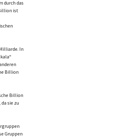
m durch das
illion ist
hischen
illiarde. In
Skala“
 anderen
e Billion
sche Billion
 da sie zu
ergruppen
ese Gruppen