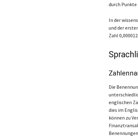
durch Punkte
In der wissen
und der erste
Zahl 0,000012
Sprachl
Zahlennam
Die Benennung
unterschiedli
englischen Za
dies im Englis
können zu Ver
Finanztransak
Benennungen v