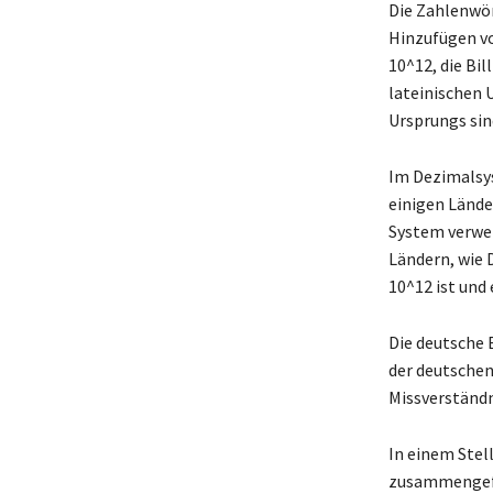
Die Zahlenwör
Hinzufügen von 
10^12, die Bill
lateinischen U
Ursprungs sin
Im Dezimalsyst
einigen Lände
System verwend
Ländern, wie 
10^12 ist und 
Die deutsche B
der deutschen 
Missverständn
In einem Stel
zusammengefas