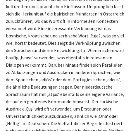
kulturellen und sprachlichen Einflüssen. Ursprünglich lässt
sich die Herkunft auf die bairischen Mundarten in Österreich
zurückführen, wo das Wort oft in informellen Kontexten
verwendet wird. Eine interessante Verbindung ist das
bosnische, kroatische und serbische Wort ‚čuješ‘, was so viel
wie ‚hörst‘ bedeutet. Dies zeigt die Verknüpfung zwischen
den Sprachen und deren Entwicklung. Im Wienerischen wird
häufig ‚heast‘ verwendet, was ebenfalls in relevanten
Dialogen vorkommt. Darüber hinaus finden sich Parallelen
zu Abkürzungen und Ausdrücken in anderen Sprachen, wie
dem Spanischen ‚adiós‘ oder dem Portugiesischen ‚adeus‘,
die ähnliche Bedeutungen tragen. Der niederdeutsche
Sprachraum hat mit ‚atjüs‘ ebenfalls seine eigene Variante,
die auf ein gerufenes Kommando hinweist. Der türkische
Ausdruck ‚Çüş‘ wird oft verwendet, um Erstaunen oder
Unverständlichkeit auszudrücken, ähnlich wie ‚Oha‘ oder
‚Heftig‘ im Deutschen. Die Vielfalt dieser Begriffe illustriert
nicht nur die reichhaltige Linguistik in den sozialen Medien,