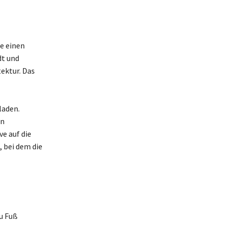
e einen
dt und
ektur. Das
laden.
en
e auf die
 bei dem die
u Fuß