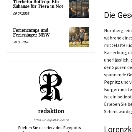
Tierheim Bottrop: Ein
Zuhause für Tiere in Not
Die Ges
09.07.2026
Nürnberg, ein
Feriencamps und
Ferienlager NRW
während eine
30.06.2026
mittelalterli
Kaiserburg, di
unerlässlich,
den Spuren de
spannende Ges
Pegnitz und v
Bürgermeister
ist ein belie
Erleben Sie b
redaktion
Sehenswürdig
https://ruhrpott-kurier.de
Lorenzk
Erleben Sie das Herz des Ruhrpotts –