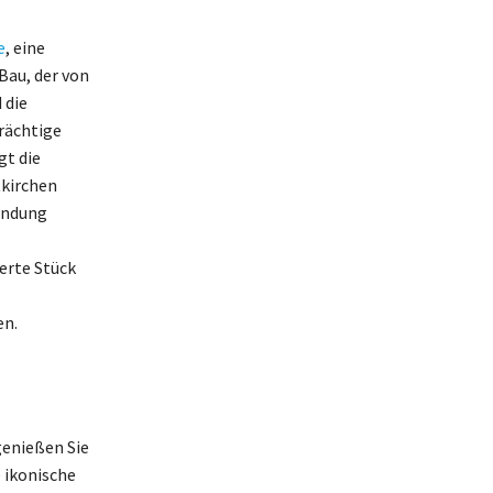
e
, eine
Bau, der von
 die
rächtige
gt die
tkirchen
bindung
erte Stück
en.
genießen Sie
 ikonische