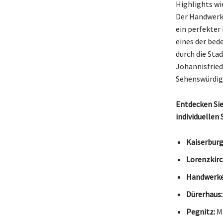
Highlights wi
Der Handwerke
ein perfekter
eines der bed
durch die Sta
Johannisfried
Sehenswürdigk
Entdecken Sie
individuellen
Kaiserburg
Lorenzkirc
Handwerke
Dürerhaus:
Pegnitz:
Ma