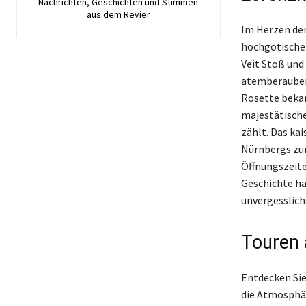
Nachrichten, Geschichten und Stimmen
aus dem Revier
Im Herzen der
hochgotische 
Veit Stoß und
atemberaubend
Rosette bekan
majestätische
zählt. Das kai
Nürnbergs zur 
Öffnungszeite
Geschichte ha
unvergesslich
Touren 
Entdecken Sie
die Atmosphä