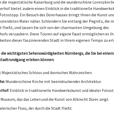
e die majestätische Kaiserburg und die wunderschöne Lorenzkirch
rhof bietet zudem einen Einblick in die traditionelle Handwerksk
 Fotostopp. Ein Besuch des Dürerhauses bringt Ihnen die Kunst un
eutendsten Maler näher. Schlendern Sie entlang der Pegnitz, die m
dt fließt, und lassen Sie sich von der charmanten Umgebung des
hofs verzaubern. Diese Touren auf eigene Faust ermöglichen es Ih
eiten dieser faszinierenden Stadt in Ihrem eigenen Tempo zu erl
 die wichtigsten Sehenswürdigkeiten Nürnbergs, die Sie bei einem
 Stadtrundgang erleben können:
:
Majestätisches Schloss und ikonisches Wahrzeichen.
he:
Wunderschöne Kirche mit beeindruckender Architektur.
rhof:
Einblick in traditionelle Handwerkskunst und idealer Fotos
Museum, das das Leben und die Kunst von Albrecht Dürer zeigt.
lerischer Fluss, der durch die Stadt fließt.