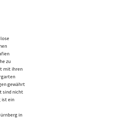
nlose
chen
afien
he zu
t mit ihren
rgarten
ngen gewährt
t sind nicht
ist ein
Nürnberg in