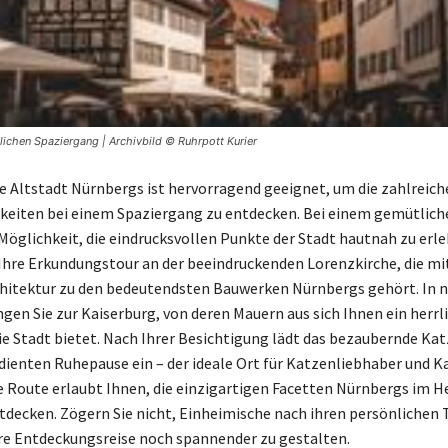
ichen Spaziergang | Archivbild © Ruhrpott Kurier
he Altstadt Nürnbergs ist hervorragend geeignet, um die zahlreich
keiten bei einem Spaziergang zu entdecken. Bei einem gemütli
 Möglichkeit, die eindrucksvollen Punkte der Stadt hautnah zu erle
Ihre Erkundungstour an der beeindruckenden Lorenzkirche, die mit
hitektur zu den bedeutendsten Bauwerken Nürnbergs gehört. In 
gen Sie zur Kaiserburg, von deren Mauern aus sich Ihnen ein herrl
die Stadt bietet. Nach Ihrer Besichtigung lädt das bezaubernde Ka
dienten Ruhepause ein – der ideale Ort für Katzenliebhaber und Ka
e Route erlaubt Ihnen, die einzigartigen Facetten Nürnbergs im H
tdecken. Zögern Sie nicht, Einheimische nach ihren persönlichen 
re Entdeckungsreise noch spannender zu gestalten.