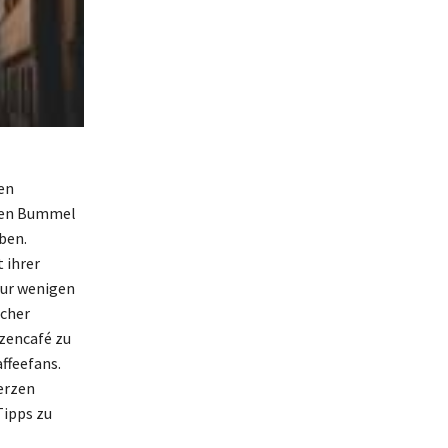
en
chen Bummel
ben.
 ihrer
nur wenigen
icher
tzencafé zu
ffeefans.
erzen
Tipps zu