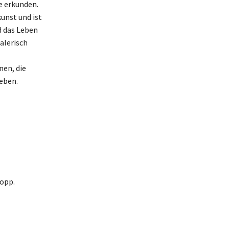
e erkunden.
unst und ist
d das Leben
alerisch
nen, die
eben.
topp.