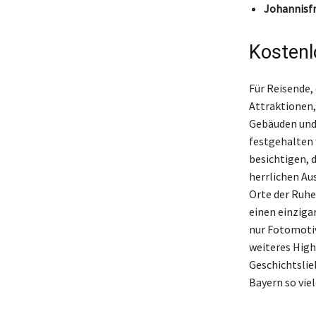
Johannisfr
Kostenl
Für Reisende,
Attraktionen, 
Gebäuden und 
festgehalten 
besichtigen, d
herrlichen Au
Orte der Ruhe
einen einzigar
nur Fotomotiv
weiteres High
Geschichtslie
Bayern so vie