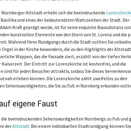
 Nürnberger Altstadt erhebt sich die beeindruckende
Lorenzkirch
Basilika und eines der bedeutendsten Wahrzeichen der Stadt. Der 
 Adam Kraft geprägt wurde, ist für seine exquisite Bausubstanz und
en kunstvollen Elemente wie den Stern von St. Lorenz und die p
nt. Während Ihres Rundgangs durch die Stadt sollten Sie unbedin
 Orgel in der Kirche bewundern, die zu den Highlights der Altstad
serliche Wappen, das die Fassade ziert, erzählt von der tiefen Ver
Kaiserzeit. Der Eintritt zur Lorenzkirche ist kostenfrei, und die
n sind für jeden Besucher attraktiv, sodass Sie dieses bemerkensw
utnah erleben können. Die Lorenzkirche zählt zweifellos zu den
en Sehenswürdigkeiten, die Sie zu Fuß in Nürnberg erkunden sollt
auf eigene Faust
 die beeindruckenden Sehenswürdigkeiten Nürnbergs zu Fuß und 
re der
Altstadt
. Bei einem individuellen Stadtrundgang können Sie