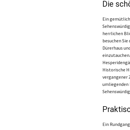
Die sch
Ein gemütlich
Sehenswürdigk
herrlichen Bli
besuchen Sie 
Dürerhaus und
einzutauchen.
Hesperidengär
Historische H
vergangener Z
umliegenden B
Sehenswürdig
Praktis
Ein Rundgang 