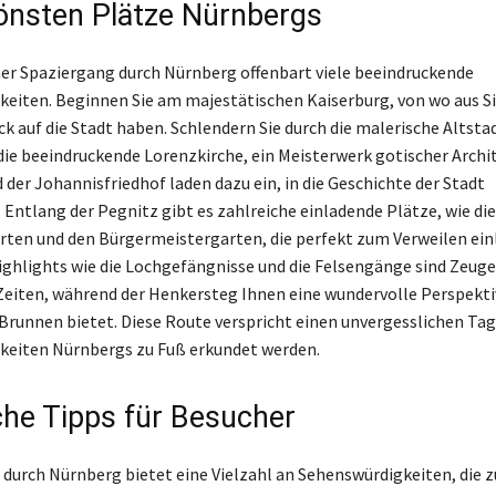
önsten Plätze Nürnbergs
er Spaziergang durch Nürnberg offenbart viele beeindruckende
eiten. Beginnen Sie am majestätischen Kaiserburg, von wo aus Si
ck auf die Stadt haben. Schlendern Sie durch die malerische Altsta
die beeindruckende Lorenzkirche, ein Meisterwerk gotischer Archit
 der Johannisfriedhof laden dazu ein, in die Geschichte der Stadt
 Entlang der Pegnitz gibt es zahlreiche einladende Plätze, wie die
ten und den Bürgermeistergarten, die perfekt zum Verweilen ein
ighlights wie die Lochgefängnisse und die Felsengänge sind Zeug
eiten, während der Henkersteg Ihnen eine wundervolle Perspektiv
runnen bietet. Diese Route verspricht einen unvergesslichen Tag,
keiten Nürnbergs zu Fuß erkundet werden.
che Tipps für Besucher
durch Nürnberg bietet eine Vielzahl an Sehenswürdigkeiten, die z