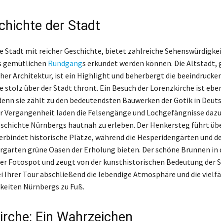
chichte der Stadt
e Stadt mit reicher Geschichte, bietet zahlreiche Sehenswürdigkei
s gemütlichen
Rundgang
s erkundet werden können. Die Altstadt,
cher Architektur, ist ein Highlight und beherbergt die beeindrucke
e stolz über der Stadt thront. Ein Besuch der Lorenzkirche ist ebe
 denn sie zählt zu den bedeutendsten Bauwerken der Gotik in Deuts
r Vergangenheit laden die Felsengänge und Lochgefängnisse dazu 
chichte Nürnbergs hautnah zu erleben. Der Henkersteg führt übe
erbindet historische Plätze, während die Hesperidengärten und d
garten grüne Oasen der Erholung bieten. Der schöne Brunnen in 
bter Fotospot und zeugt von der kunsthistorischen Bedeutung der S
ei Ihrer Tour abschließend die lebendige Atmosphäre und die vielf
keiten Nürnbergs zu Fuß.
irche: Ein Wahrzeichen