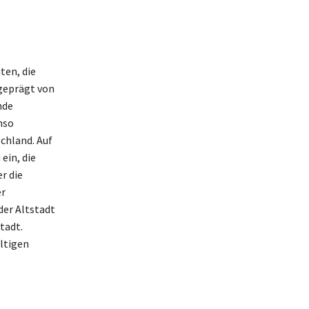
ten, die
 geprägt von
nde
nso
chland. Auf
ein, die
r die
er
der Altstadt
tadt.
ältigen