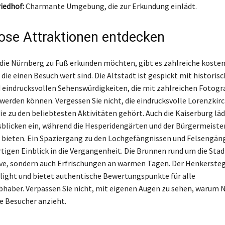
iedhof:
Charmante Umgebung, die zur Erkundung einlädt.
ose Attraktionen entdecken
 die Nürnberg zu Fuß erkunden möchten, gibt es zahlreiche koste
die einen Besuch wert sind. Die Altstadt ist gespickt mit historis
eindrucksvollen Sehenswürdigkeiten, die mit zahlreichen Fotogr
werden können. Vergessen Sie nicht, die eindrucksvolle Lorenzkirc
ie zu den beliebtesten Aktivitäten gehört. Auch die Kaiserburg läd
sblicken ein, während die Hesperidengärten und der Bürgermeiste
 bieten. Ein Spaziergang zu den Lochgefängnissen und Felsengä
tigen Einblick in die Vergangenheit. Die Brunnen rund um die Stad
e, sondern auch Erfrischungen an warmen Tagen. Der Henkersteg 
light und bietet authentische Bewertungspunkte für alle
bhaber. Verpassen Sie nicht, mit eigenen Augen zu sehen, warum 
le Besucher anzieht.