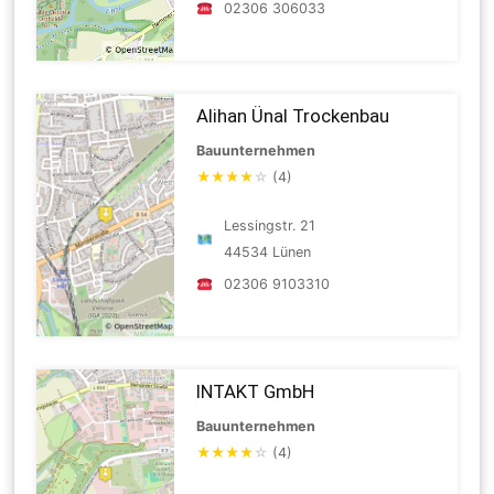
02306 306033
Alihan Ünal Trockenbau
Bauunternehmen
★
★
★
★
☆
(4)
Lessingstr. 21
44534 Lünen
02306 9103310
INTAKT GmbH
Bauunternehmen
★
★
★
★
☆
(4)