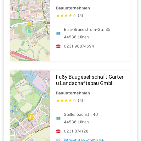
Bauunternehmen
★
★
★
★
☆
(5)
Elsa-Brändström-Str. 35
44536 Lünen
0231 98874594
Fußy Baugesellschaft Garten-
u.Landschaftsbau GmbH
Bauunternehmen
★
★
★
★
☆
(5)
Stellenbachstr. 46
44536 Lünen
0231 874128
info@fussy-gmbh.de