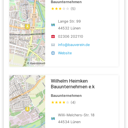
Bauunternehmen
★
★
★
☆
☆
(5)
Lange Str. 99
44532 Lünen
02306 202110
info@bauverein.de
Website
Wilhelm Heimken
Bauunternehmen e.k
Bauunternehmen
★
★
★
★
☆
(4)
Willi-Melchers-Str. 18
44534 Lünen