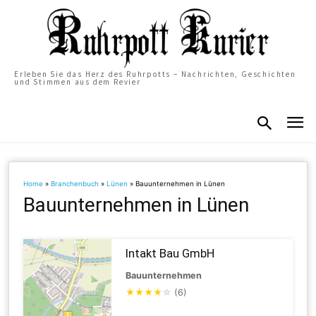
Erleben Sie das Herz des Ruhrpotts – Nachrichten, Geschichten
und Stimmen aus dem Revier
Home
»
Branchenbuch
»
Lünen
»
Bauunternehmen in Lünen
Bauunternehmen in Lünen
Intakt Bau GmbH
Bauunternehmen
★
★
★
★
☆
(6)