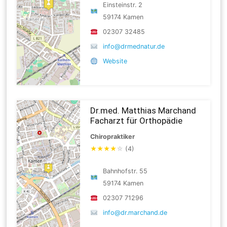
Einsteinstr. 2
59174 Kamen
02307 32485
info@drmednatur.de
Website
Dr.med. Matthias Marchand
Facharzt für Orthopädie
Chiropraktiker
★
★
★
★
☆
(4)
Bahnhofstr. 55
59174 Kamen
02307 71296
info@dr.marchand.de