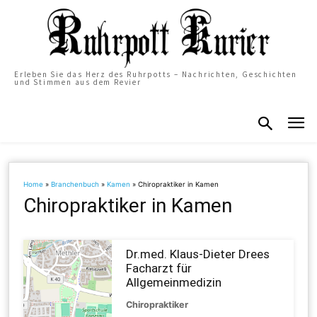
Erleben Sie das Herz des Ruhrpotts – Nachrichten, Geschichten
und Stimmen aus dem Revier
Home
»
Branchenbuch
»
Kamen
»
Chiropraktiker in Kamen
Chiropraktiker in Kamen
Dr.med. Klaus-Dieter Drees
Facharzt für
Allgemeinmedizin
Chiropraktiker