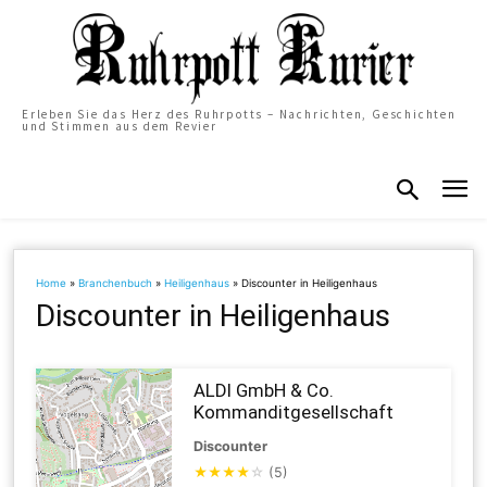
Erleben Sie das Herz des Ruhrpotts – Nachrichten, Geschichten
und Stimmen aus dem Revier
Home
»
Branchenbuch
»
Heiligenhaus
»
Discounter in Heiligenhaus
Discounter in Heiligenhaus
ALDI GmbH & Co.
Kommanditgesellschaft
Discounter
★
★
★
★
☆
(5)