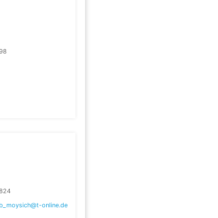
98
824
eb_moysich@t-online.de