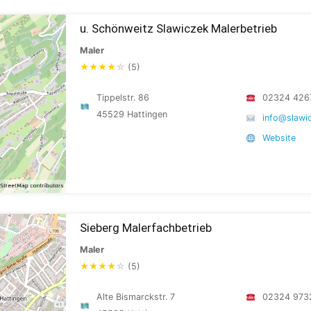
u. Schönweitz Slawiczek Malerbetrieb
Maler
★
★
★
★
☆
(5)
Tippelstr. 86
02324 426
45529 Hattingen
info@slawi
Website
Sieberg Malerfachbetrieb
Maler
★
★
★
★
☆
(5)
Alte Bismarckstr. 7
02324 973