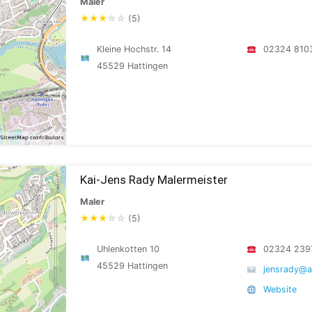
Maler
★
★
★
☆
☆
(5)
Kleine Hochstr. 14
02324 810
45529 Hattingen
Kai-Jens Rady Malermeister
Maler
★
★
★
☆
☆
(5)
Uhlenkotten 10
02324 239
45529 Hattingen
jensrady@a
Website