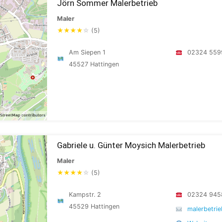
Jörn Sommer Malerbetrieb
Maler
★
★
★
★
☆
(5)
Am Siepen 1
02324 559
45527 Hattingen
Gabriele u. Günter Moysich Malerbetrieb
Maler
★
★
★
★
☆
(5)
Kampstr. 2
02324 945
45529 Hattingen
malerbetri