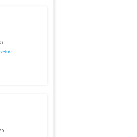
71
czek.de
20