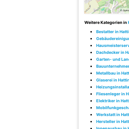
Weitere Kategorien in
Bestatter in Hat
Gebäudereinigun
Hausmeisterserv
Dachdecker in H
Garten- und Lan
Bauunternehmen 
Metallbau in Hat
Glaserei in Hatt
Heizungsinstalla
Fliesenleger in 
Elektriker in Hat
Mobilfunkgeschä
Werkstatt in Hat
Hersteller in Hat
Innenausbau in 