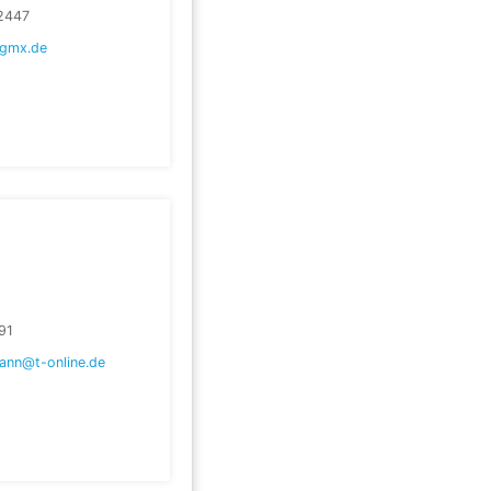
2447
@gmx.de
91
ann@t-online.de