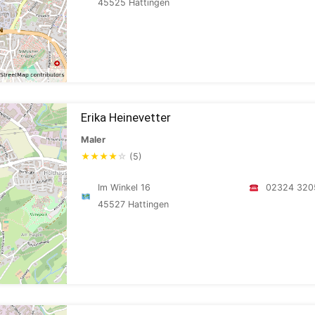
45525 Hattingen
Erika Heinevetter
Maler
★
★
★
★
☆
(5)
Im Winkel 16
02324 320
45527 Hattingen