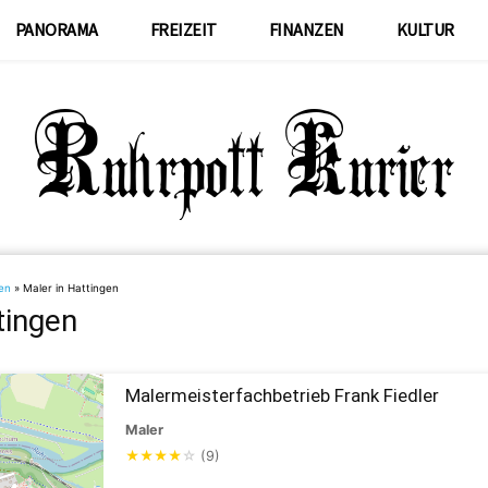
PANORAMA
FREIZEIT
FINANZEN
KULTUR
en
»
Maler in Hattingen
tingen
Malermeisterfachbetrieb Frank Fiedler
Maler
★
★
★
★
☆
(9)