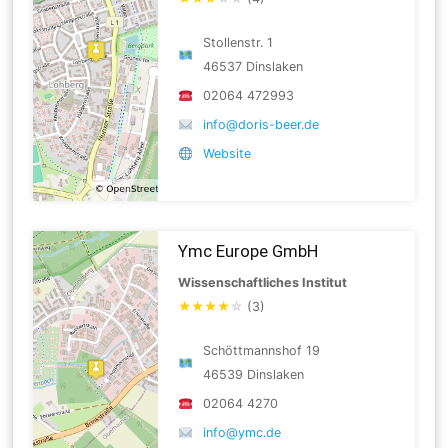
Stollenstr. 1
46537 Dinslaken
02064 472993
info@doris-beer.de
Website
Ymc Europe GmbH
Wissenschaftliches Institut
★
★
★
★
☆
(3)
Schöttmannshof 19
46539 Dinslaken
02064 4270
info@ymc.de