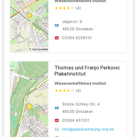
Wissenschaftliches Institut
★
★
★
★
☆
(4)
Jägerstr. 9
46539 Dinslaken
02064 8299110
Thomas und Franjo Perkovic
Plakatinstitut
Wissenschaftliches Institut
★
★
★
★
☆
(4)
Stolze-Schrey-Str. 4
46539 Dinslaken
02064 437201
info@plakatwerbung-nrw.de