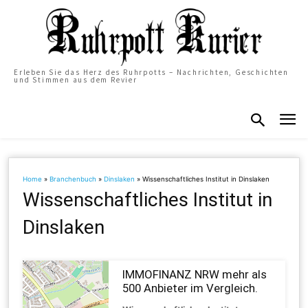
Erleben Sie das Herz des Ruhrpotts – Nachrichten, Geschichten
und Stimmen aus dem Revier
Home
»
Branchenbuch
»
Dinslaken
»
Wissenschaftliches Institut in Dinslaken
Wissenschaftliches Institut in
Dinslaken
IMMOFINANZ NRW mehr als
500 Anbieter im Vergleich.