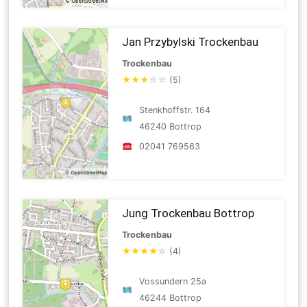
Jan Przybylski Trockenbau
Trockenbau
★
★
★
☆
☆
(5)
Stenkhoffstr. 164
46240 Bottrop
02041 769563
Jung Trockenbau Bottrop
Trockenbau
★
★
★
★
☆
(4)
Vossundern 25a
46244 Bottrop