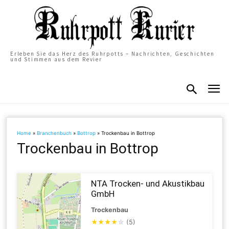
Erleben Sie das Herz des Ruhrpotts – Nachrichten, Geschichten
und Stimmen aus dem Revier
Home
»
Branchenbuch
»
Bottrop
»
Trockenbau in Bottrop
Trockenbau in Bottrop
NTA Trocken- und Akustikbau
GmbH
Trockenbau
★
★
★
★
☆
(5)