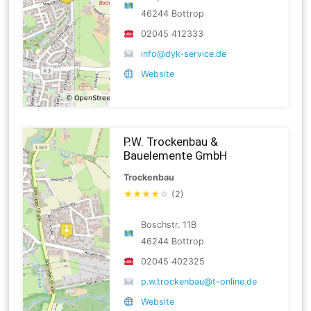
46244 Bottrop
02045 412333
info@dyk-service.de
Website
P.W. Trockenbau &
Bauelemente GmbH
Trockenbau
★
★
★
★
☆
(2)
Boschstr. 11B
46244 Bottrop
02045 402325
p.w.trockenbau@t-online.de
Website